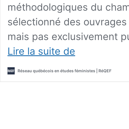
méthodologiques du champ
sélectionné des ouvrages 
mais pas exclusivement pu
Identités
Lire la suite de
et
genre
dans
Réseau québécois en études féministes | RéQEF
le
travail
de
soin
:
le
cas
des
infirmières