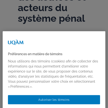
acteurs du
système pénal
Sophie-Anne Morency
,
Rachel Chagnon
,
Marie-Marthe Cousineau
2022
Rapports de recherche
Préférences en matière de témoins
Nous utilisons des témoins (cookies) afin de collecter des
informations qui nous permettent d’améliorer votre
Sophie-Anne Morency
(sociologie, UQAM),
expérience sur le site, de vous proposer des contenus
Rachel Chagnon
(sciences juridiques,
vidéo, d’analyser les statistiques de fréquentation, etc.
UQAM) et
Marie- Marthe Cousineau
Vous pouvez personnaliser votre choix en sélectionnant
(criminologie, UdeM) ont participé au
« Préférences ».
rapport intitulé «
Justice pour les femmes
victimes de violences sexospécifiques :
perspectives des actrices et acteurs du
Autoriser les témoins
système pénal
», en collaboration avec des