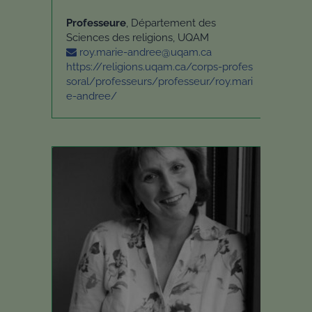
Professeure
, Département des
Sciences des religions, UQAM
roy.marie-andree@uqam.ca
https://religions.uqam.ca/corps-profes
soral/professeurs/professeur/roy.mari
e-andree/