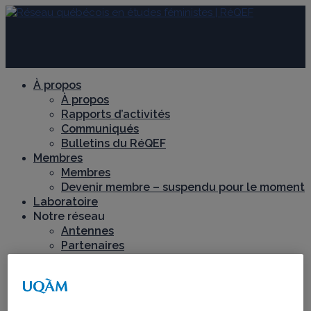
À propos
À propos
Rapports d’activités
Communiqués
Bulletins du RéQEF
Membres
Membres
Devenir membre – suspendu pour le moment
Laboratoire
Notre réseau
Antennes
Partenaires
Recherche
Axes de recherche
Chantiers de recherche
Féminismes décoloniaux et territoires