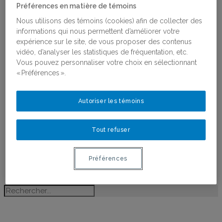
Religions, Féminismes et Genres
Préférences en matière de témoins
Antiféminisme
Nous utilisons des témoins (cookies) afin de collecter des
Recherche partenariale et
informations qui nous permettent d’améliorer votre
coconstruction des connaissances
expérience sur le site, de vous proposer des contenus
Projets financés par le RéQEF
vidéo, d’analyser les statistiques de fréquentation, etc.
Concours : Appui aux projets scientifiques et
Vous pouvez personnaliser votre choix en sélectionnant
aux chantiers de recherche
« Préférences ».
Publications
Toutes les publications
Ligne du temps de l’histoire des femmes au
Autoriser les témoins
Québec
Activités
Bourses
Tout refuser
Bourses
Lauréates des bourses
Préférences
Postdoctorant·e·s du RéQEF
Nous joindre
BLOGUE