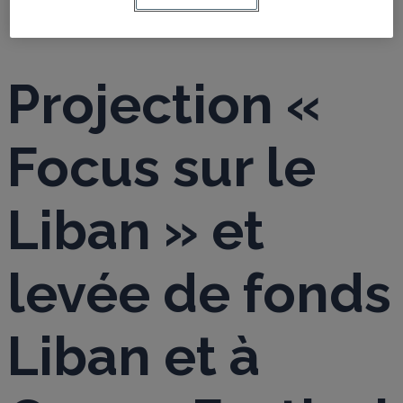
Projection «
Focus sur le
Liban » et
levée de fonds
Liban et à