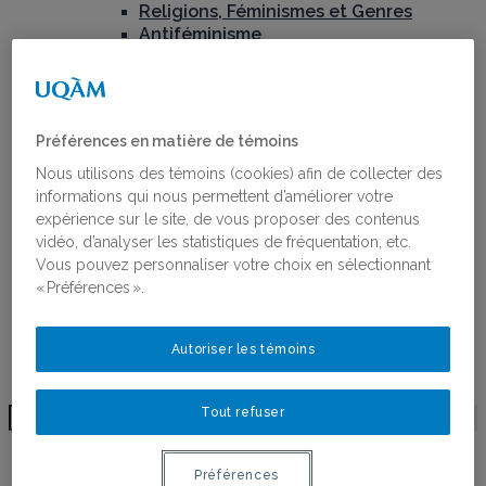
Religions, Féminismes et Genres
Antiféminisme
Recherche partenariale et
coconstruction des connaissances
Projets financés par le RéQEF
Concours : Appui aux projets scientifiques et
Préférences en matière de témoins
aux chantiers de recherche
Publications
Nous utilisons des témoins (cookies) afin de collecter des
Toutes les publications
informations qui nous permettent d’améliorer votre
Ligne du temps de l’histoire des femmes au
expérience sur le site, de vous proposer des contenus
Québec
vidéo, d’analyser les statistiques de fréquentation, etc.
Activités
Vous pouvez personnaliser votre choix en sélectionnant
Bourses
« Préférences ».
Bourses
Lauréates des bourses
Autoriser les témoins
Postdoctorant·e·s du RéQEF
Nous joindre
Tout refuser
BLOGUE
Préférences