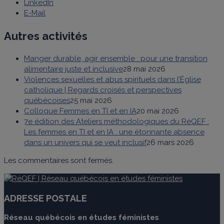
LinkedIn
E-Mail
Autres activités
Manger durable, agir ensemble : pour une transition
alimentaire juste et inclusive
28 mai 2026
Violences sexuelles et abus spirituels dans l’Église
catholique | Regards croisés et perspectives
québécoises
25 mai 2026
Colloque Femmes en TI et en IA
20 mai 2026
7e édition des Ateliers méthodologiques du RéQEF :
Les femmes en TI et en IA : une étonnante absence
dans un univers qui se veut inclusif
26 mars 2026
Les commentaires sont fermés.
ADRESSE POSTALE
Réseau québécois en études féministes