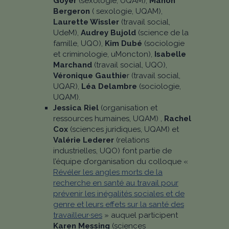
Goyer
(sexologie, UQAM),
Manon
Bergeron
( sexologie, UQAM),
Laurette Wissler
(travail social,
UdeM),
Audrey Bujold
(science de la
famille, UQO),
Kim Dubé
(sociologie
et criminologie, uMoncton),
Isabelle
Marchand
(travail social, UQO),
Véronique Gauthie
r (travail social,
UQAR),
Léa Delambre
(sociologie,
UQAM).
Jessica Riel
(organisation et
ressources humaines, UQAM) ,
Rachel
Cox
(sciences juridiques, UQAM) et
Valérie Lederer
(relations
industrielles, UQO) font partie de
l’équipe d’organisation du colloque «
Révéler les angles morts de la
recherche en santé au travail pour
prévenir les inégalités sociales et de
genre et leurs effets sur la santé des
travailleur·ses
» auquel participent
Karen Messing
(sciences