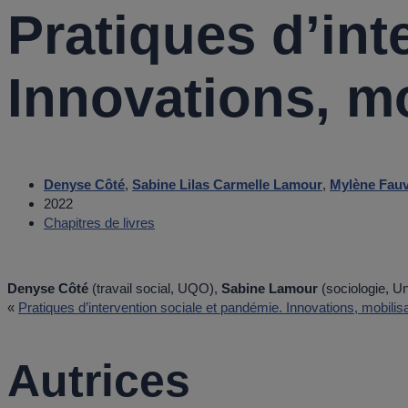
Pratiques d’int
Innovations, mo
Denyse Côté
,
Sabine Lilas Carmelle Lamour
,
Mylène Fauv
2022
Chapitres de livres
Denyse Côté
(travail social, UQO),
Sabine Lamour
(sociologie, Uni
«
Pratiques d’intervention sociale et pandémie. Innovations, mobilisa
Autrices