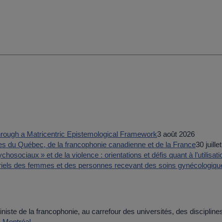
hrough a Matricentric Epistemological Framework
3 août 2026
ves du Québec, de la francophonie canadienne et de la France
30 juille
osociaux » et de la violence : orientations et défis quant à l’utilisa
riels des femmes et des personnes recevant des soins gynécologiqu
niste de la francophonie, au carrefour des universités, des discipline
 Montréal