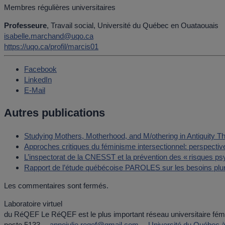
Membres régulières universitaires
Professeure
, Travail social, Université du Québec en Ouataouais
isabelle.marchand@uqo.ca
https://uqo.ca/profil/marcis01
Facebook
LinkedIn
E-Mail
Autres publications
Studying Mothers, Motherhood, and M/othering in Antiquity T
Approches critiques du féminisme intersectionnel: perspecti
L’inspectorat de la CNESST et la prévention des « risques psych
Rapport de l’étude québécoise PAROLES sur les besoins plu
Les commentaires sont fermés.
Laboratoire virtuel
du RéQEF
Le RéQEF est le plus important réseau universitaire fémi
poste 5133
annejulie.reqef@gmail.com
Université du Québec à