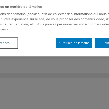
ces en matière de témoins
sons des témoins (cookies) afin de collecter des informations qui nous 
r votre expérience sur le site, de vous proposer des contenus vidéo, d’
es de fréquentation, etc. Vous pouvez personnaliser votre choix en séle
nces ».
u soutien financier
érences
Autoriser les témoins
Tout
BLOGUE