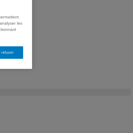
permettent
analyser les
ctionnant
 refuser