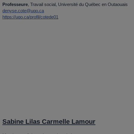
Professeure
, Travail social, Université du Québec en Outaouais
denyse.cote@uqo.ca
https://uqo.ca/profil/cotede01
Sabine Lilas Carmelle Lamour