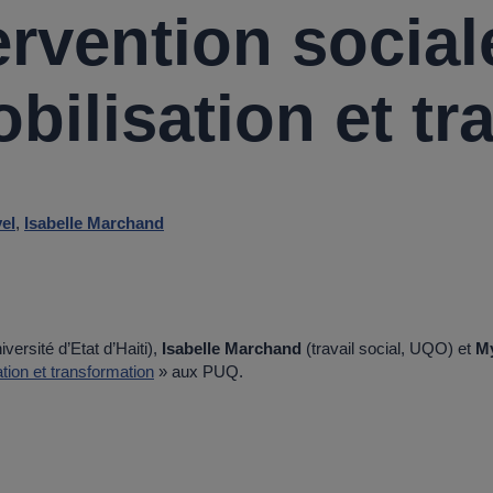
ervention social
bilisation et t
el
,
Isabelle Marchand
versité d’Etat d’Haiti),
Isabelle Marchand
(travail social, UQO) et
My
tion et transformation
» aux PUQ.