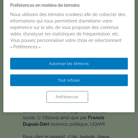
Isabel Côté
,
Simon Lapierre
,
Francis
Préférences en matière de témoins
Dupuis-Déri
Nous utilisons des témoins (cookies) afin de collecter des
informations qui nous permettent d’améliorer votre
2019
Rapports de recherche
expérience sur le site, de vous proposer des contenus
vidéo, d’analyser les statistiques de fréquentation, etc.
Vous pouvez personnaliser votre choix en sélectionnant
Soutenu par le RéQEF en collaboration
« Préférences ».
avec le Collectif de recherche féministe
anti-violence (FemAnVie), à travers son
Autoriser les témoins
Chantier de recherche sur l’antiféminisme
du Réseau québécois en études
féministes, le rapport «
L’aliénation
Tout refuser
parentale :
Stratégie
d’occultation de la
violence conjugale?
» est désormais
Préférences
disponible. Il a été produit par nos
membres
Isabelle Côté
(service social, U.
Laurentienne),
Simon Lapierre
(service
social, U. Ottawa) ainsi que par
Francis
Dupuis-Déri
(science politique, UQAM).
Pour citer le rapport :
Côté, Isabelle, Simon