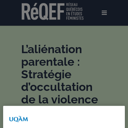
L’aliénation
parentale :
Stratégie
d’occultation
de la violence
conjugale?