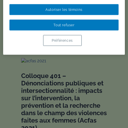
Colloques
Antenne UdeS
Autoriser les témoins
Religions, Féminismes et Genres
Tout refuser
Préférences
Colloque 401 –
Dénonciations publiques et
intersectionnalité : impacts
sur l’intervention, la
prévention et la recherche
dans le champ des violences
faites aux femmes (Acfas
2021)