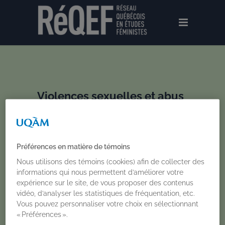
Violences sexuelles et abus
spirituels dans l’Église
catholique | Regards croisés
et perspectives
québécoises
Préférences en matière de témoins
Nous utilisons des témoins (cookies) afin de collecter des
informations qui nous permettent d’améliorer votre
Du 2 au 3 juin 2026
expérience sur le site, de vous proposer des contenus
vidéo, d’analyser les statistiques de fréquentation, etc.
Catherine Foisy
,
Marie-Andrée Roy
,
Vous pouvez personnaliser votre choix en sélectionnant
Sabrina Di Matteo
« Préférences ».