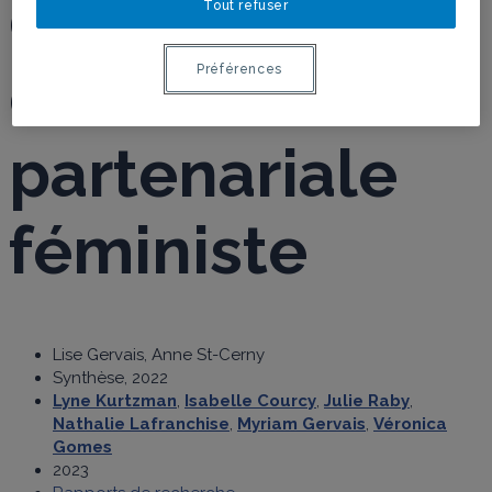
des groupes
Tout refuser
en recherche
Préférences
partenariale
féministe
Lise Gervais, Anne St-Cerny
Synthèse, 2022
Lyne Kurtzman
,
Isabelle Courcy
,
Julie Raby
,
Nathalie Lafranchise
,
Myriam Gervais
,
Véronica
Gomes
2023