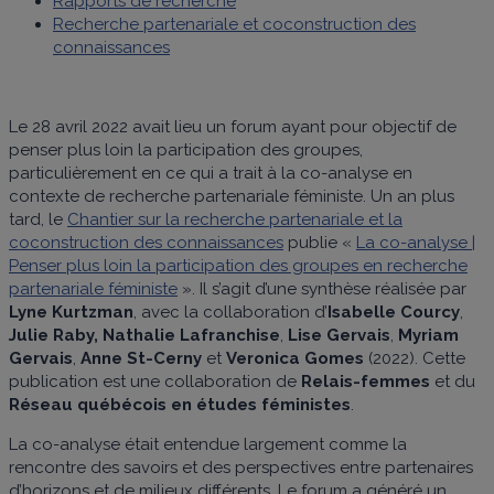
Rapports de recherche
Recherche partenariale et coconstruction des
connaissances
Le 28 avril 2022 avait lieu un forum ayant pour objectif de
penser plus loin la participation des groupes,
particulièrement en ce qui a trait à la co-analyse en
contexte de recherche partenariale féministe. Un an plus
tard, le
Chantier sur la recherche partenariale et la
coconstruction des connaissances
publie «
La co-analyse |
Penser plus loin la participation des groupes en recherche
partenariale féministe
». Il s’agit d’une synthèse réalisée par
Lyne Kurtzman
, avec la collaboration d’
Isabelle Courcy
,
Julie Raby,
Nathalie Lafranchise
,
Lise Gervais
,
Myriam
Gervais
,
Anne St-Cerny
et
Veronica Gomes
(2022). Cette
publication est une collaboration de
Relais-femmes
et du
Réseau québécois en études féministes
.
La co-analyse était entendue largement comme la
rencontre des savoirs et des perspectives entre partenaires
d’horizons et de milieux différents. Le forum a généré un