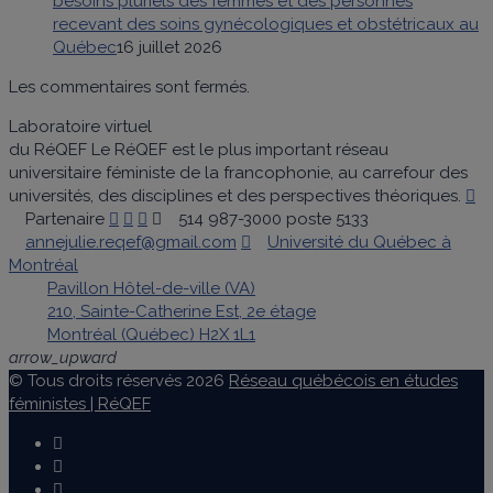
besoins pluriels des femmes et des personnes
recevant des soins gynécologiques et obstétricaux au
Québec
16 juillet 2026
Les commentaires sont fermés.
Laboratoire virtuel
du RéQEF
Le RéQEF est le plus important réseau
universitaire féministe de la francophonie, au carrefour des
universités, des disciplines et des perspectives théoriques.
Partenaire
514 987-3000 poste 5133
annejulie.reqef@gmail.com
Université du Québec à
Montréal
Pavillon Hôtel-de-ville (VA)
210, Sainte-Catherine Est, 2e étage
Montréal (Québec) H2X 1L1
arrow_upward
© Tous droits réservés 2026
Réseau québécois en études
féministes | RéQEF