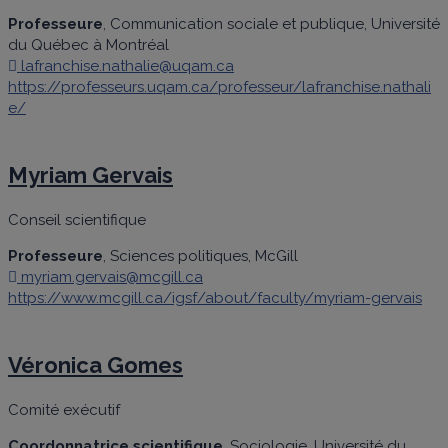
Professeure
, Communication sociale et publique, Université
du Québec à Montréal
lafranchise.nathalie@uqam.ca
https://professeurs.uqam.ca/professeur/lafranchise.nathali
e/
Myriam Gervais
Conseil scientifique
Professeure
, Sciences politiques, McGill
myriam.gervais@mcgill.ca
https://www.mcgill.ca/igsf/about/faculty/myriam-gervais
Véronica Gomes
Comité exécutif
Coordonnatrice scientifique
, Sociologie, Université du