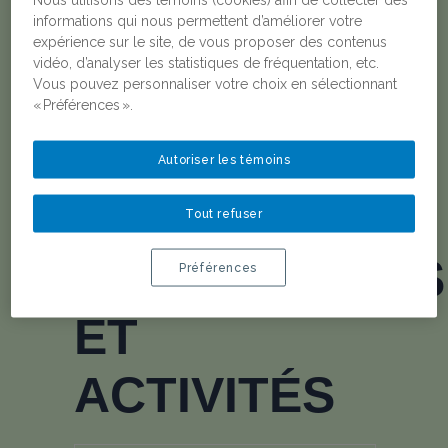
universitaires
informations qui nous permettent d’améliorer votre
expérience sur le site, de vous proposer des contenus
joelle.magar@orange.fr
vidéo, d’analyser les statistiques de fréquentation, etc.
Vous pouvez personnaliser votre choix en sélectionnant
« Préférences ».
Autoriser les témoins
Tout refuser
PUBLICATIONS
Préférences
ET
ACTIVITÉS