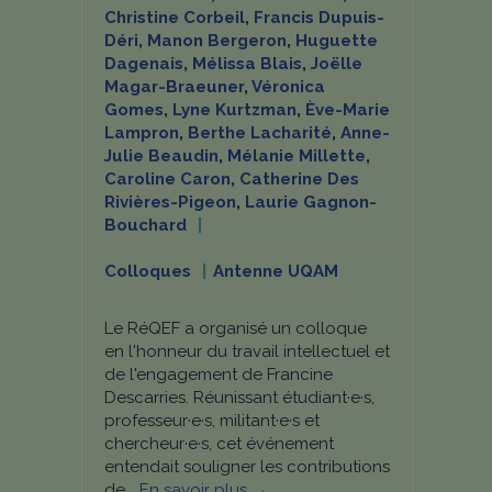
Christine Corbeil
,
Francis Dupuis-
Déri
,
Manon Bergeron
,
Huguette
Dagenais
,
Mélissa Blais
,
Joëlle
Magar-Braeuner
,
Véronica
Gomes
,
Lyne Kurtzman
,
Ève-Marie
Lampron
,
Berthe Lacharité
,
Anne-
Julie Beaudin
,
Mélanie Millette
,
Caroline Caron
,
Catherine Des
Rivières-Pigeon
,
Laurie Gagnon-
Bouchard
Colloques
Antenne UQAM
Le RéQEF a organisé un colloque
en l'honneur du travail intellectuel et
de l'engagement de Francine
Descarries. Réunissant étudiant·e·s,
professeur·e·s, militant·e·s et
chercheur·e·s, cet événement
entendait souligner les contributions
de...
En savoir plus →