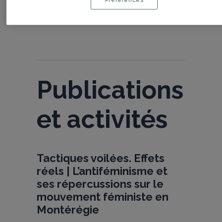
Préférences
Publications
et activités
Tactiques voilées. Effets
réels | L’antiféminisme et
ses répercussions sur le
mouvement féministe en
Montérégie