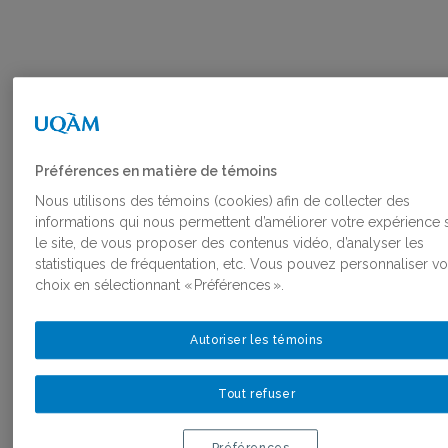
Véronique Pronovost
Préférences en matière de témoins
Nous utilisons des témoins (cookies) afin de collecter des
Membres étudiantes
informations qui nous permettent d’améliorer votre expérience 
le site, de vous proposer des contenus vidéo, d’analyser les
Doctorat
, Sociologie, Université du
statistiques de fréquentation, etc. Vous pouvez personnaliser vo
Québec à Montréal
choix en sélectionnant « Préférences ».
Autoriser les témoins
Tout refuser
Membres étudiantes