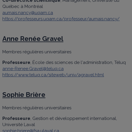
Co-directrice scientifique
, Management, Université du
Québec à Montréal
aumais.nancy@uqam.ca
https://professeurs.uqam.ca/professeur/aumais.nancy/
Anne Renée Gravel
Membres régulières universitaires
Professeure
, École des sciences de l'administration, Téluq
anne-Renee.Gravel@teluq.ca
https://www.teluq.ca/siteweb/univ/agravel.html
Sophie Brière
Membres régulières universitaires
Professeure
, Gestion et développement international,
Université Laval
sophie.briere@fsa.ulaval.ca