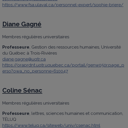
https://www.fsa.ulaval.ca/personnel-expert/sophie-briere/
Diane Gagné
Membres régulières universitaires
Professeure
, Gestion des ressources humaines, Université
du Québec à Trois-Rivières
diane.gagne@uqtr.ca
https://oraprdnt.uqtr.uquebec.ca/portail/genw050r.page_p
erso?owa_no_personne=610047
Coline Sénac
Membres régulières universitaires
Professeure
, lettres, sciences humaines et communication,
TÉLUQ
https://www.teluq.ca/siteweb/univ/csenac.html