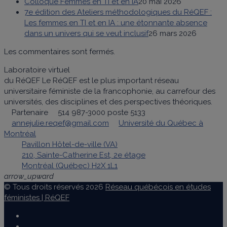
Colloque Femmes en TI et en IA
20 mai 2026
7e édition des Ateliers méthodologiques du RéQEF :
Les femmes en TI et en IA : une étonnante absence
dans un univers qui se veut inclusif
26 mars 2026
Les commentaires sont fermés.
Laboratoire virtuel
du RéQEF
Le RéQEF est le plus important réseau
universitaire féministe de la francophonie, au carrefour des
universités, des disciplines et des perspectives théoriques.
Partenaire
514 987-3000 poste 5133
annejulie.reqef@gmail.com
Université du Québec à
Montréal
Pavillon Hôtel-de-ville (VA)
210, Sainte-Catherine Est, 2e étage
Montréal (Québec) H2X 1L1
arrow_upward
© Tous droits réservés 2026
Réseau québécois en études
féministes | RéQEF