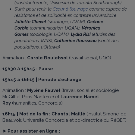
(postdoctorante, Université de Toronto Scarborough)
S’unir pour tenir: le
Cœur à l’ouvrage
comme espace de
résistance et de solidarité en contexte universitaire
Juliette Chevet
(sexologie, UQAM),
Océane
Corbin
(communication, UQAM),
Véronica
Gomes
(sociologie, UQAM),
Lydia Risi
(études des
populations, INRS),
Catherine Rousseau
(santé des
populations, uOttawa)
Animation :
Carole Boulebsol
(travail social, UQO)
15h30 à 15h45 : Pause
15h45 à 16h15 |
Période d’échange
Animation :
Mylène Fauvel
(travail social et sociologie,
McGill et Paris-Nanterre) et
Laurence Hamel-
Roy
(humanities, Concordia)
16h15 |
Mot de la fin :
Chantal Maillé
(Institut Simone-de
Beauvoir, Université Concordia et co-directrice du RéQEF)
➤ Pour assister en ligne :