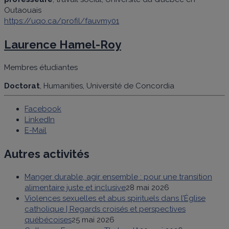
Outaouais
https://uqo.ca/profil/fauvmy01
Laurence Hamel-Roy
Membres étudiantes
Doctorat
, Humanities, Université de Concordia
Facebook
LinkedIn
E-Mail
Autres activités
Manger durable, agir ensemble : pour une transition
alimentaire juste et inclusive
28 mai 2026
Violences sexuelles et abus spirituels dans l’Église
catholique | Regards croisés et perspectives
québécoises
25 mai 2026