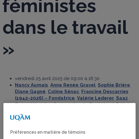
féministes
dans le travail
»
vendredi 25 avril 2025 de 09:00 à 16:30
Nancy Aumais
,
Anne Renée Gravel
,
Sophie Brière
,
Diane Gagné
,
Coline Sénac
,
Francine Descarries
(1942-2026) – Fondatrice
,
Valérie Lederer
,
Saaz
Taher
,
Véronica Gomes
,
Carole Boulebsol
,
Félicia
Cá
,
Océane Corbin
,
Lydia Risi
,
Catherine Rousseau
,
Mylène Fauvel
,
Laurence Hamel-Roy
Colloques
Préférences en matière de témoins