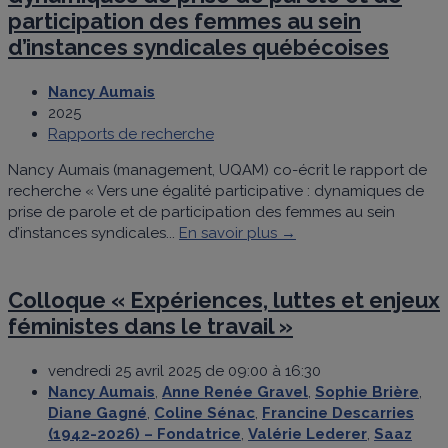
participation des femmes au sein
d’instances syndicales québécoises
Nancy Aumais
2025
Rapports de recherche
Nancy Aumais (management, UQAM) co-écrit le rapport de
recherche « Vers une égalité participative : dynamiques de
prise de parole et de participation des femmes au sein
d’instances syndicales...
En savoir plus →
Colloque « Expériences, luttes et enjeux
féministes dans le travail »
vendredi 25 avril 2025 de 09:00 à 16:30
Nancy Aumais
,
Anne Renée Gravel
,
Sophie Brière
,
Diane Gagné
,
Coline Sénac
,
Francine Descarries
(1942-2026) – Fondatrice
,
Valérie Lederer
,
Saaz