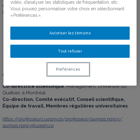
vidéo, d’analyser les statistiques de fréquentation, etc.
daughters and sons as an opportunity for family business
Vous pouvez personnaliser votre choix en sélectionnant
innovation (financé par le CRSH)
« Préférences ».
Autoriser les témoins
Nancy Aumais
Tout refuser
Préférences
Co-direction
Co-directrice scientifique
, Management, Université du
Québec à Montréal
Co-direction, Comité exécutif, Conseil scientifique,
Équipe de travail, Membres régulières universitaires
https://professeurs.uqam.ca/professeur/aumais.nancy/
aumais.nancy@uqam.ca