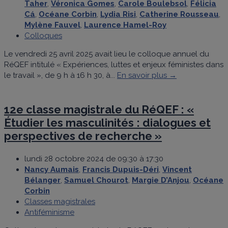
Taher
,
Véronica Gomes
,
Carole Boulebsol
,
Félicia
Cá
,
Océane Corbin
,
Lydia Risi
,
Catherine Rousseau
,
Mylène Fauvel
,
Laurence Hamel-Roy
Colloques
Le vendredi 25 avril 2025 avait lieu le colloque annuel du
RéQEF intitulé « Expériences, luttes et enjeux féministes dans
le travail », de 9 h à 16 h 30, à...
En savoir plus →
12e classe magistrale du RéQEF : «
Étudier les masculinités : dialogues et
perspectives de recherche »
lundi 28 octobre 2024 de 09:30 à 17:30
Nancy Aumais
,
Francis Dupuis-Déri
,
Vincent
Bélanger
,
Samuel Chourot
,
Margie D’Anjou
,
Océane
Corbin
Classes magistrales
Antiféminisme