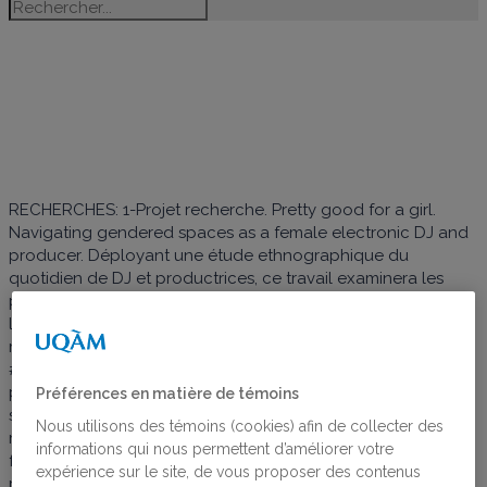
NANCY
AUMAIS
RECHERCHES: 1-Projet recherche. Pretty good for a girl.
Navigating gendered spaces as a female electronic DJ and
producer. Déployant une étude ethnographique du
quotidien de DJ et productrices, ce travail examinera les
pratiques de genre déployées dans la négociation de
l’espace, de la visibilité, de la crédibilité dans le monde de la
musique électronique. 2-Article. Gaidos, Germain, Aumais.
#Balancetastartup : l’activisme entrepreneurial féministe
pour défaire le mythe de la start-up. 3-Édition d’ouvrage
Préférences en matière de témoins
savant. Aumais, N. et Dorion, L. (dir.) (à paraitre). Féminisme et
Nous utilisons des témoins (cookies) afin de collecter des
management : enjeux et état de l’art des travaux
informations qui nous permettent d’améliorer votre
francophones. Presses universitaires de Laval. 4-Projet de
expérience sur le site, de vous proposer des contenus
recherche. Constantinidis, Germain, Aumais. Next-generation