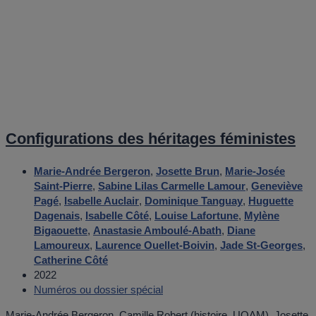
Configurations des héritages féministes
Marie-Andrée Bergeron
,
Josette Brun
,
Marie-Josée
Saint-Pierre
,
Sabine Lilas Carmelle Lamour
,
Geneviève
Pagé
,
Isabelle Auclair
,
Dominique Tanguay
,
Huguette
Dagenais
,
Isabelle Côté
,
Louise Lafortune
,
Mylène
Bigaouette
,
Anastasie Amboulé-Abath
,
Diane
Lamoureux
,
Laurence Ouellet-Boivin
,
Jade St-Georges
,
Catherine Côté
2022
Numéros ou dossier spécial
Marie-Andrée Bergeron, Camille Robert (histoire, UQAM), Josette