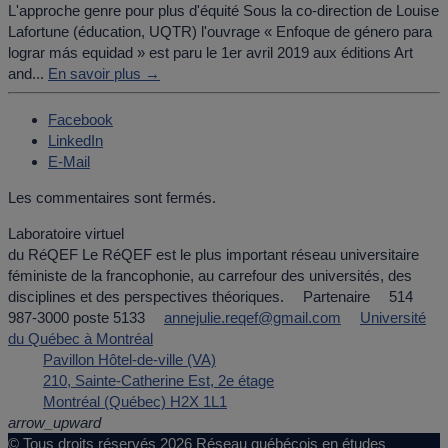
L'approche genre pour plus d'équité Sous la co-direction de Louise
Lafortune (éducation, UQTR) l'ouvrage « Enfoque de género para
lograr más equidad » est paru le 1er avril 2019 aux éditions Art
and...
En savoir plus →
Facebook
LinkedIn
E-Mail
Les commentaires sont fermés.
Laboratoire virtuel
du RéQEF
Le RéQEF est le plus important réseau universitaire
féministe de la francophonie, au carrefour des universités, des
disciplines et des perspectives théoriques.
Partenaire
514
987-3000 poste 5133
annejulie.reqef@gmail.com
Université
du Québec à Montréal
Pavillon Hôtel-de-ville (VA)
210, Sainte-Catherine Est, 2e étage
Montréal (Québec) H2X 1L1
arrow_upward
© Tous droits réservés 2026
Réseau québécois en études