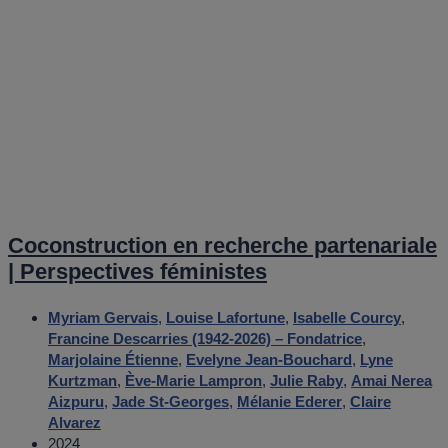
Coconstruction en recherche partenariale
| Perspectives féministes
Myriam Gervais
,
Louise Lafortune
,
Isabelle Courcy
,
Francine Descarries (1942-2026) – Fondatrice
,
Marjolaine Étienne
,
Evelyne Jean-Bouchard
,
Lyne
Kurtzman
,
Ève-Marie Lampron
,
Julie Raby
,
Amai Nerea
Aizpuru
,
Jade St-Georges
,
Mélanie Ederer
,
Claire
Alvarez
2024