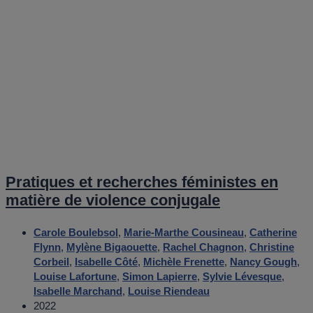
Pratiques et recherches féministes en
matière de violence conjugale
Carole Boulebsol
,
Marie-Marthe Cousineau
,
Catherine
Flynn
,
Mylène Bigaouette
,
Rachel Chagnon
,
Christine
Corbeil
,
Isabelle Côté
,
Michèle Frenette
,
Nancy Gough
,
Louise Lafortune
,
Simon Lapierre
,
Sylvie Lévesque
,
Isabelle Marchand
,
Louise Riendeau
2022