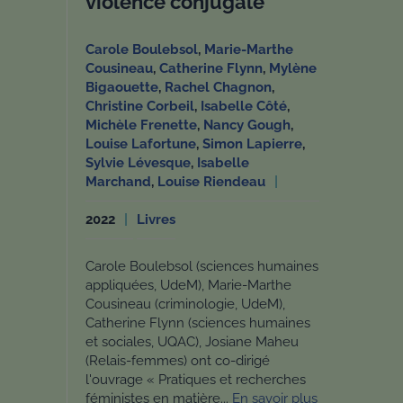
violence conjugale
Carole Boulebsol
,
Marie-Marthe
Cousineau
,
Catherine Flynn
,
Mylène
Bigaouette
,
Rachel Chagnon
,
Christine Corbeil
,
Isabelle Côté
,
Michèle Frenette
,
Nancy Gough
,
Louise Lafortune
,
Simon Lapierre
,
Sylvie Lévesque
,
Isabelle
Marchand
,
Louise Riendeau
2022
Livres
Carole Boulebsol (sciences humaines
appliquées, UdeM), Marie-Marthe
Cousineau (criminologie, UdeM),
Catherine Flynn (sciences humaines
et sociales, UQAC), Josiane Maheu
(Relais-femmes) ont co-dirigé
l'ouvrage « Pratiques et recherches
féministes en matière...
En savoir plus