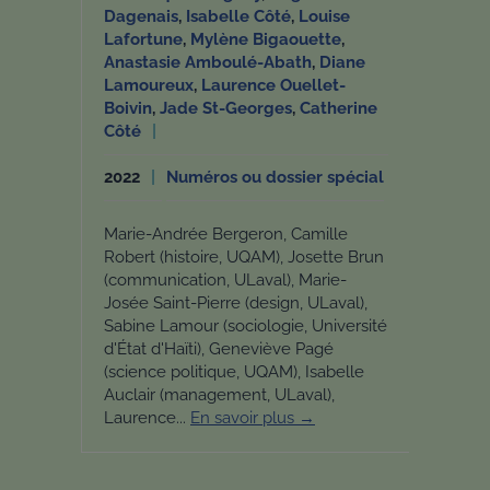
Dagenais
,
Isabelle Côté
,
Louise
Lafortune
,
Mylène Bigaouette
,
Anastasie Amboulé-Abath
,
Diane
Lamoureux
,
Laurence Ouellet-
Boivin
,
Jade St-Georges
,
Catherine
Côté
2022
Numéros ou dossier spécial
Marie-Andrée Bergeron, Camille
Robert (histoire, UQAM), Josette Brun
(communication, ULaval), Marie-
Josée Saint-Pierre (design, ULaval),
Sabine Lamour (sociologie, Université
d'État d'Haïti), Geneviève Pagé
(science politique, UQAM), Isabelle
Auclair (management, ULaval),
Laurence...
En savoir plus →