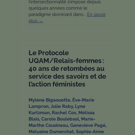
l’intersectionnalité s’impose depuis
quelques années comme le
paradigme dominant dans...
En savoir
plus →
Le Protocole
UQAM/Relais-femmes :
40 ans de retombées au
service des savoirs et de
l’action féministes
Mylène Bigaouette
,
Ève-Marie
Lampron
,
Julie Raby
,
Lyne
Kurtzman
,
Rachel Cox
,
Mélissa
Blais
,
Carole Boulebsol
,
Marie-
Marthe Cousineau
,
Geneviève Pagé
,
Mélusine Dumerchat
,
Sophie-Anne