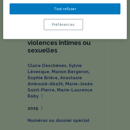
ACTIVITÉS
Tout refuser
Préférences
Corps des femmes,
violences intimes ou
sexuelles
Claire Deschênes
,
Sylvie
Lévesque
,
Manon Bergeron
,
Sophie Brière
,
Anastasie
Amboulé-Abath
,
Marie-Josée
Saint-Pierre
,
Marie-Laurence
Raby
2025
Numéros ou dossier spécial