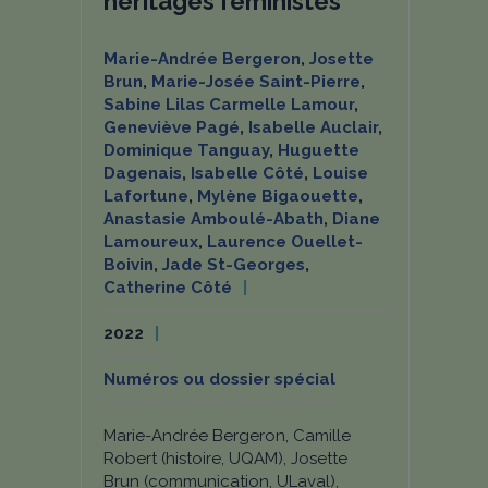
héritages féministes
Marie-Andrée Bergeron
,
Josette
Brun
,
Marie-Josée Saint-Pierre
,
Sabine Lilas Carmelle Lamour
,
Geneviève Pagé
,
Isabelle Auclair
,
Dominique Tanguay
,
Huguette
Dagenais
,
Isabelle Côté
,
Louise
Lafortune
,
Mylène Bigaouette
,
Anastasie Amboulé-Abath
,
Diane
Lamoureux
,
Laurence Ouellet-
Boivin
,
Jade St-Georges
,
Catherine Côté
2022
Numéros ou dossier spécial
Marie-Andrée Bergeron, Camille
Robert (histoire, UQAM), Josette
Brun (communication, ULaval),