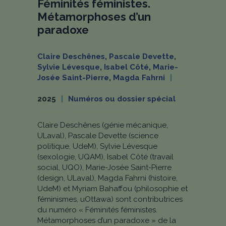
Féminités féministes.
Métamorphoses d’un
paradoxe
Claire Deschênes
,
Pascale Devette
,
Sylvie Lévesque
,
Isabel Côté
,
Marie-
Josée Saint-Pierre
,
Magda Fahrni
2025
Numéros ou dossier spécial
Claire Deschênes (génie mécanique,
ULaval), Pascale Devette (science
politique, UdeM), Sylvie Lévesque
(sexologie, UQAM), Isabel Côté (travail
social, UQO), Marie-Josée Saint-Pierre
(design, ULaval), Magda Fahrni (histoire,
UdeM) et Myriam Bahaffou (philosophie et
féminismes, uOttawa) sont contributrices
du numéro « Féminités féministes.
Métamorphoses d’un paradoxe » de la