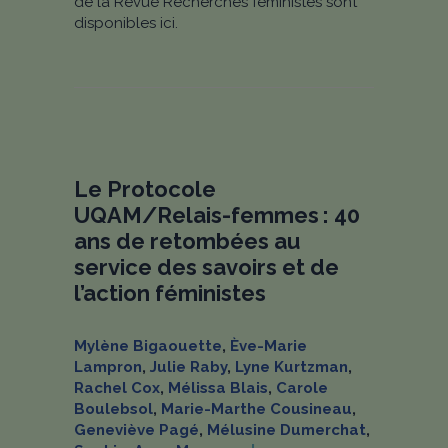
de la Revue Recherches féministes sont
disponibles ici.
Le Protocole
UQAM/Relais-femmes : 40
ans de retombées au
service des savoirs et de
l’action féministes
Mylène Bigaouette
,
Ève-Marie
Lampron
,
Julie Raby
,
Lyne Kurtzman
,
Rachel Cox
,
Mélissa Blais
,
Carole
Boulebsol
,
Marie-Marthe Cousineau
,
Geneviève Pagé
,
Mélusine Dumerchat
,