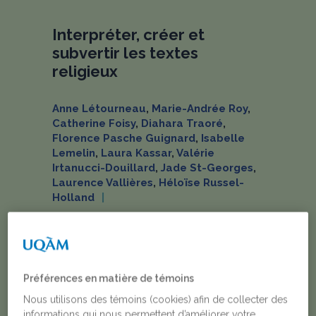
Interpréter, créer et
subvertir les textes
religieux
Anne Létourneau
,
Marie-Andrée Roy
,
Catherine Foisy
,
Diahara Traoré
,
Florence Pasche Guignard
,
Isabelle
Lemelin
,
Laura Kassar
,
Valérie
Irtanucci-Douillard
,
Jade St-Georges
,
Laurence Vallières
,
Héloïse Russel-
Holland
2025
Numéros ou dossier spécial
Religions, Féminismes et Genres
Préférences en matière de témoins
Valérie Irtanucci-Douillard (sciences des
Nous utilisons des témoins (cookies) afin de collecter des
religions, UQAM), Anne Létourneau
informations qui nous permettent d’améliorer votre