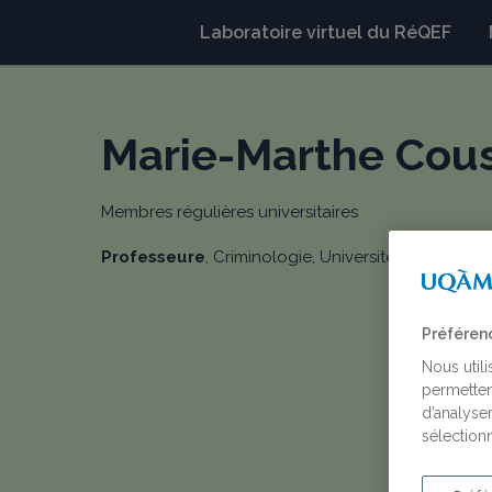
Laboratoire virtuel du RéQEF
Marie-Marthe Cou
Membres régulières universitaires
Professeure
, Criminologie, Université de Montréa
Préféren
Nous util
permetten
d’analyser
sélectionn