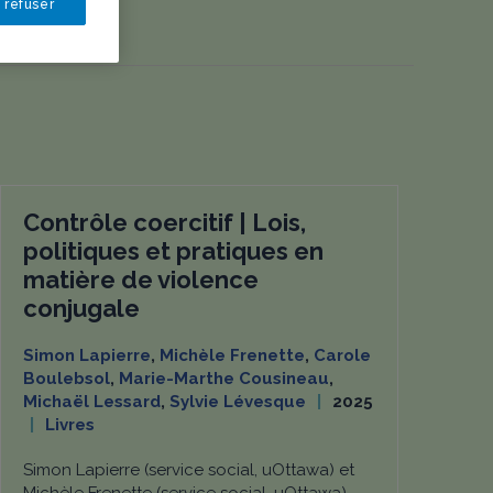
 refuser
Contrôle coercitif | Lois,
politiques et pratiques en
matière de violence
conjugale
Simon Lapierre
,
Michèle Frenette
,
Carole
Boulebsol
,
Marie-Marthe Cousineau
,
Michaël Lessard
,
Sylvie Lévesque
2025
Livres
Simon Lapierre (service social, uOttawa) et