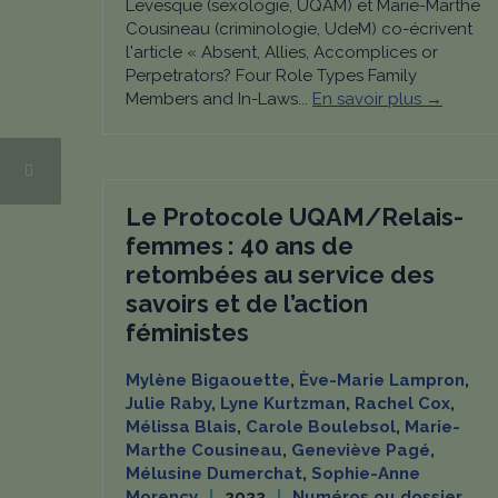
Levesque (sexologie, UQAM) et Marie-Marthe
Cousineau (criminologie, UdeM) co-écrivent
l'article « Absent, Allies, Accomplices or
Perpetrators? Four Role Types Family
Members and In-Laws...
En savoir plus →
Le Protocole UQAM/Relais-
femmes : 40 ans de
retombées au service des
savoirs et de l’action
féministes
Mylène Bigaouette
,
Ève-Marie Lampron
,
Julie Raby
,
Lyne Kurtzman
,
Rachel Cox
,
Mélissa Blais
,
Carole Boulebsol
,
Marie-
Marthe Cousineau
,
Geneviève Pagé
,
Mélusine Dumerchat
,
Sophie-Anne
Morency
2023
Numéros ou dossier