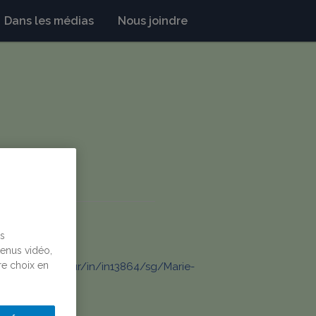
Dans les médias
Nous joindre
us
tenus vidéo,
re choix en
seurs/professeur/in/in13864/sg/Marie-