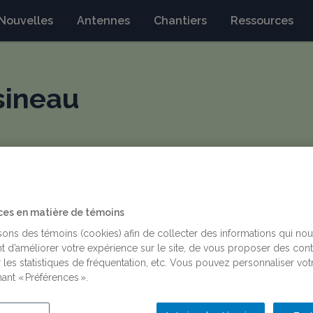
Nouvelles
Antennes
Chantiers
Ressources
sineau
l
ces en matière de témoins
isons des témoins (cookies) afin de collecter des informations qui no
Membres régulières universitaires
t d’améliorer votre expérience sur le site, de vous proposer des con
 les statistiques de fréquentation, etc. Vous pouvez personnaliser vot
https://crim.umontreal.ca/repertoire-departement/profes
ant « Préférences ».
Marthe%20Cousineau/
mm.cousineau@umontreal.ca