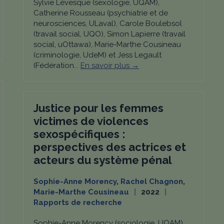
Sylvie Lévesque (sexologie, UQAM),
Catherine Rousseau (psychiatrie et de
neurosciences, ULaval), Carole Boulebsol
(travail social, UQO), Simon Lapierre (travail
social, uOttawa), Marie-Marthe Cousineau
(criminologie, UdeM) et Jess Legault
(Fédération...
En savoir plus →
Justice pour les femmes
victimes de violences
sexospécifiques :
perspectives des actrices et
acteurs du système pénal
Sophie-Anne Morency
,
Rachel Chagnon
,
Marie-Marthe Cousineau
2022
Rapports de recherche
Sophie-Anne Morency (sociologie, UQAM),