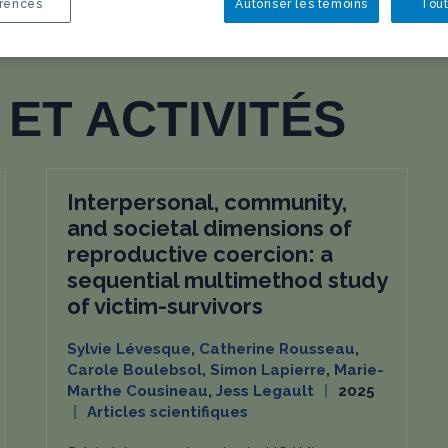
rences
Autoriser les témoins
Tout
ET ACTIVITÉS
Interpersonal, community,
and societal dimensions of
reproductive coercion: a
sequential multimethod study
of victim-survivors
Sylvie Lévesque
,
Catherine Rousseau
,
Carole Boulebsol
,
Simon Lapierre
,
Marie-
Marthe Cousineau
,
Jess Legault
2025
Articles scientifiques