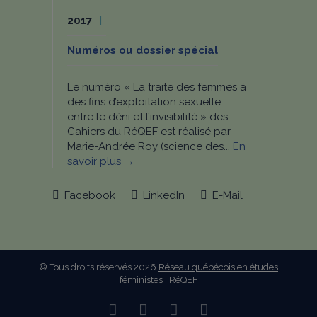
2017
Numéros ou dossier spécial
Le numéro « La traite des femmes à
des fins d’exploitation sexuelle :
entre le déni et l’invisibilité » des
Cahiers du RéQEF est réalisé par
Marie-Andrée Roy (science des...
En
savoir plus →
Facebook
LinkedIn
E-Mail
© Tous droits réservés 2026
Réseau québécois en études
féministes | RéQEF