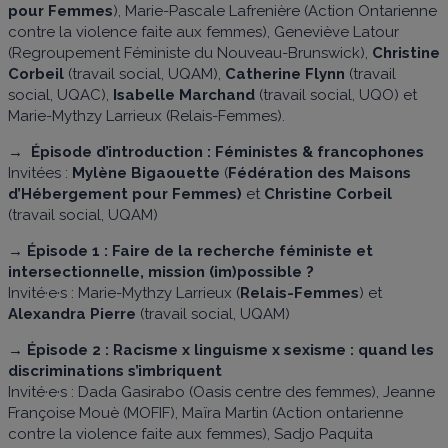
pour Femmes
), Marie-Pascale Lafrenière (Action Ontarienne
contre la violence faite aux femmes), Geneviève Latour
(Regroupement Féministe du Nouveau-Brunswick),
Christine
Corbeil
(travail social, UQAM),
Catherine Flynn
(travail
social, UQAC),
Isabelle Marchand
(travail social, UQO) et
Marie-Mythzy Larrieux (Relais-Femmes).
→ Épisode d’introduction : Féministes & francophones
Invitées :
Mylène Bigaouette
(
Fédération des Maisons
d’Hébergement pour Femmes)
et
Christine Corbeil
(travail social, UQAM)
→ Épisode 1 : Faire de la recherche féministe et
intersectionnelle, mission (im)possible ?
Invité·e·s : Marie-Mythzy Larrieux (
Relais-Femmes
) et
Alexandra Pierre
(travail social, UQAM)
→ Épisode 2 : Racisme x linguisme x sexisme : quand les
discriminations s’imbriquent
Invité·e·s : Dada Gasirabo (Oasis centre des femmes), Jeanne
Françoise Mouè (MOFIF), Maïra Martin (Action ontarienne
contre la violence faite aux femmes), Sadjo Paquita