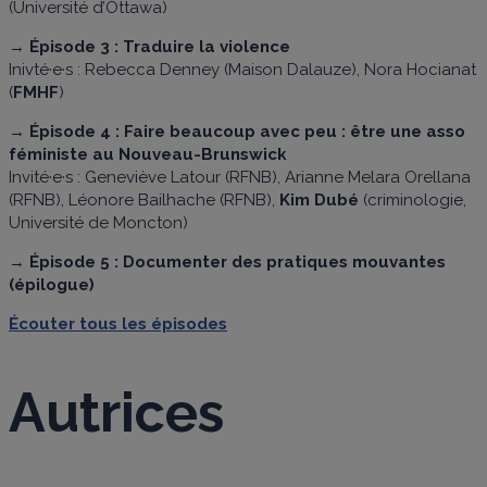
(Université d’Ottawa)
→ Épisode 3 : Traduire la violence
Inivté·e·s : Rebecca Denney (Maison Dalauze), Nora Hocianat
(
FMHF
)
→ Épisode 4 : Faire beaucoup avec peu : être une asso
féministe au Nouveau-Brunswick
Invité·e·s : Geneviève Latour (RFNB), Arianne Melara Orellana
(RFNB), Léonore Bailhache (RFNB),
Kim Dubé
(criminologie,
Université de Moncton)
→ Épisode 5 : Documenter des pratiques mouvantes
(épilogue)
Écouter tous les épisodes
Autrices