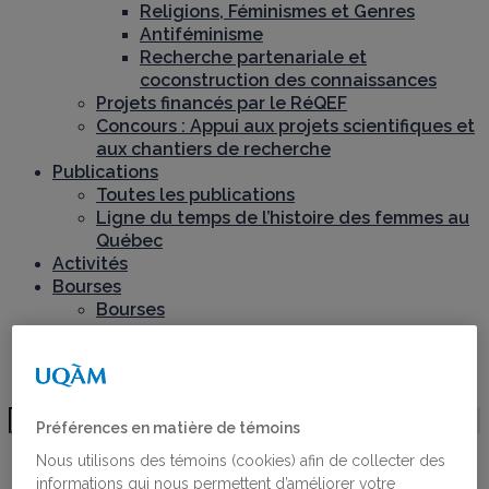
Religions, Féminismes et Genres
Antiféminisme
Recherche partenariale et
coconstruction des connaissances
Projets financés par le RéQEF
Concours : Appui aux projets scientifiques et
aux chantiers de recherche
Publications
Toutes les publications
Ligne du temps de l’histoire des femmes au
Québec
Activités
Bourses
Bourses
Lauréates des bourses
Postdoctorant·e·s du RéQEF
Nous joindre
Préférences en matière de témoins
BLOGUE
Nous utilisons des témoins (cookies) afin de collecter des
informations qui nous permettent d’améliorer votre