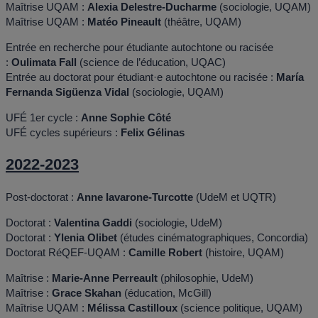
Maîtrise UQAM :
Alexia Delestre-Ducharme
(sociologie, UQAM)
Maîtrise UQAM :
Matéo Pineault
(théâtre, UQAM)
Entrée en recherche pour étudiante autochtone ou racisée
:
Oulimata Fall
(science de l’éducation, UQAC)
Entrée au doctorat pour étudiant·e autochtone ou racisée :
María
Fernanda Sigüenza Vidal
(sociologie, UQAM)
UFÉ 1er cycle :
Anne Sophie Côté
UFÉ cycles supérieurs :
Felix Gélinas
2022-2023
Post-doctorat :
Anne Iavarone-Turcotte
(UdeM et UQTR)
Doctorat :
Valentina Gaddi
(sociologie, UdeM)
Doctorat :
Ylenia Olibet
(études cinématographiques, Concordia)
Doctorat RéQEF-UQAM :
Camille Robert
(histoire, UQAM)
Maîtrise :
Marie-Anne Perreault
(philosophie, UdeM)
Maîtrise :
Grace Skahan
(éducation, McGill)
Maîtrise UQAM :
Mélissa Castilloux
(science politique, UQAM)