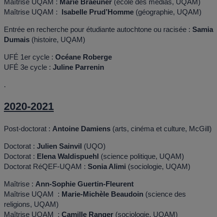
Maîtrise UQAM :
Marie Braeuner
(école des médias, UQAM)
Maîtrise UQAM :
Isabelle Prud’Homme
(géographie, UQAM)
Entrée en recherche pour étudiante autochtone ou racisée :
Samia
Dumais
(histoire, UQAM)
UFÉ 1er cycle :
Océane Roberge
UFÉ 3e cycle :
Juline Parrenin
.
2020-2021
Post-doctorat :
Antoine Damiens
(arts, cinéma et culture, McGill)
Doctorat :
Julien Sainvil
(UQO)
Doctorat :
Elena Waldispuehl
(science politique, UQAM)
Doctorat RéQEF-UQAM :
Sonia Alimi
(sociologie, UQAM)
Maîtrise :
Ann-Sophie Guertin-Fleurent
Maîtrise UQAM :
Marie-Michèle Beaudoin
(science des
religions, UQAM)
Maîtrise UQAM :
Camille Ranger
(sociologie, UQAM)