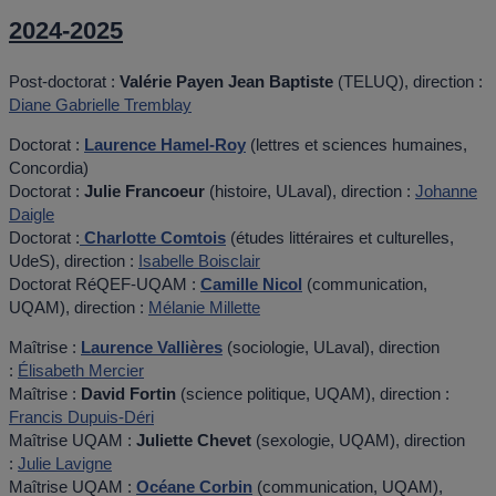
2024-2025
Post-doctorat :
Valérie Payen Jean Baptiste
(TELUQ), direction :
Diane Gabrielle Tremblay
Doctorat :
Laurence Hamel-Roy
(lettres et sciences humaines,
Concordia)
Doctorat :
Julie Francoeur
(histoire, ULaval), direction :
Johanne
Daigle
Doctorat :
Charlotte Comtois
(études littéraires et culturelles,
UdeS), direction :
Isabelle Boisclair
Doctorat RéQEF-UQAM :
Camille Nicol
(communication,
UQAM), direction :
Mélanie Millette
Maîtrise :
Laurence Vallières
(sociologie, ULaval), direction
:
Élisabeth Mercier
Maîtrise :
David Fortin
(science politique, UQAM), direction :
Francis Dupuis-Déri
Maîtrise UQAM :
Juliette Chevet
(sexologie, UQAM), direction
:
Julie Lavigne
Maîtrise UQAM :
Océane Corbin
(communication, UQAM),