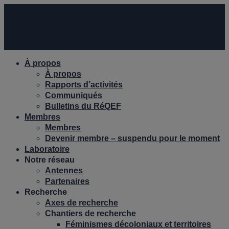
À propos
À propos
Rapports d’activités
Communiqués
Bulletins du RéQEF
Membres
Membres
Devenir membre – suspendu pour le moment
Laboratoire
Notre réseau
Antennes
Partenaires
Recherche
Axes de recherche
Chantiers de recherche
Féminismes décoloniaux et territoires