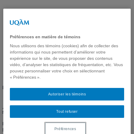
LAURÉATES
DES
Préférences en matière de témoins
Nous utilisons des témoins (cookies) afin de collecter des
BOURSES
informations qui nous permettent d’améliorer votre
expérience sur le site, de vous proposer des contenus
vidéo, d’analyser les statistiques de fréquentation, etc. Vous
pouvez personnaliser votre choix en sélectionnant
« Préférences ».
Découvrez les lauréates de nos bourses.
Autoriser les témoins
2025-2026
Tout refuser
Post-doctorat :
Maude Jodoin-Léveillée
(Université de
Préférences
Montréal/Cornell University)