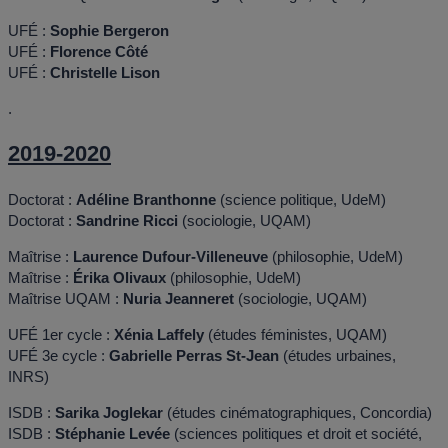
UFÉ :
Sophie Bergeron
UFÉ :
Florence Côté
UFÉ :
Christelle Lison
.
2019-2020
Doctorat :
Adéline Branthonne
(science politique, UdeM)
Doctorat :
Sandrine Ricci
(sociologie, UQAM)
Maîtrise :
Laurence Dufour-Villeneuve
(philosophie, UdeM)
Maîtrise :
Érika Olivaux
(philosophie, UdeM)
Maîtrise UQAM :
Nuria Jeanneret
(sociologie, UQAM)
UFÉ 1er cycle :
Xénia Laffely
(études féministes, UQAM)
UFÉ 3e cycle :
Gabrielle Perras St-Jean
(études urbaines,
INRS)
ISDB :
Sarika Joglekar
(études cinématographiques, Concordia)
ISDB :
Stéphanie Levée
(sciences politiques et droit et société,