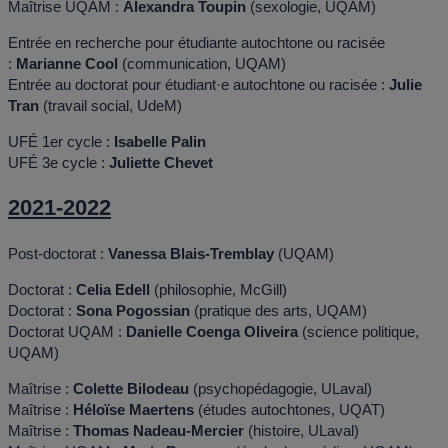
Maîtrise UQAM :
Alexandra Toupin
(sexologie, UQAM)
Entrée en recherche pour étudiante autochtone ou racisée
:
Marianne Cool
(communication, UQAM)
Entrée au doctorat pour étudiant·e autochtone ou racisée :
Julie
Tran
(travail social, UdeM)
UFÉ 1er cycle :
Isabelle Palin
UFÉ 3e cycle :
Juliette Chevet
2021-2022
Post-doctorat :
Vanessa Blais-Tremblay
(UQAM)
Doctorat :
Celia Edell
(philosophie, McGill)
Doctorat :
Sona Pogossian
(pratique des arts, UQAM)
Doctorat UQAM :
Danielle Coenga Oliveira
(science politique,
UQAM)
Maîtrise :
Colette Bilodeau
(psychopédagogie, ULaval)
Maîtrise :
Héloïse Maertens
(études autochtones, UQAT)
Maîtrise :
Thomas Nadeau-Mercier
(histoire, ULaval)