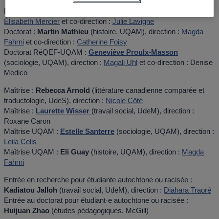
Doctorat :
Bénédicte Taillefait
(sociologie, ULaval), direction :
Élisabeth Mercier
et co-direction :
Julie Lavigne
Doctorat :
Martin Mathieu
(histoire, UQAM), direction :
Magda
Fahrni
et co-direction :
Catherine Foisy
Doctorat RéQEF-UQAM :
Geneviève Proulx-Masson
(sociologie, UQAM), direction :
Magali Uhl
et co-direction : Denise
Medico
Maîtrise :
Rebecca Arnold
(littérature canadienne comparée et
traductologie, UdeS), direction :
Nicole Côté
Maîtrise :
Laurette Wisser
(travail social, UdeM), direction :
Roxane Caron
Maîtrise UQAM :
Estelle Santerre
(sociologie, UQAM), direction :
Leila Celis
Maîtrise UQAM :
Eli Guay
(histoire, UQAM), direction :
Magda
Fahrni
Entrée en recherche pour étudiante autochtone ou racisée :
Kadiatou Jalloh
(travail social, UdeM), direction :
Diahara Traoré
Entrée au doctorat pour étudiant·e autochtone ou racisée :
Huijuan Zhao
(études pédagogiques, McGill)