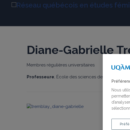
Diane-Gabrielle T
Membres régulières universitaires
Professeure
, École des sciences de l’administrati
Préféren
Nous util
permetten
d’analyser
sélectionn
Préfé