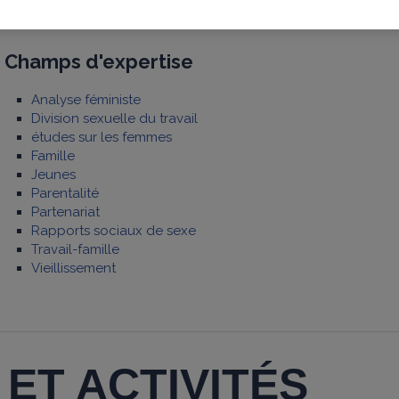
dgtrembl@teluq.ca
Champs d'expertise
Analyse féministe
Division sexuelle du travail
études sur les femmes
Famille
Jeunes
Parentalité
Partenariat
Rapports sociaux de sexe
Travail-famille
Vieillissement
ET ACTIVITÉS