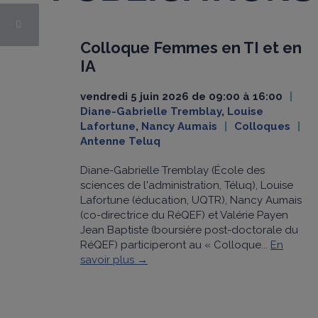
Colloque Femmes en TI et en
IA
vendredi 5 juin 2026 de 09:00 à 16:00
Diane-Gabrielle Tremblay
,
Louise
Lafortune
,
Nancy Aumais
Colloques
Antenne Teluq
Diane-Gabrielle Tremblay (École des
sciences de l'administration, Téluq), Louise
Lafortune (éducation, UQTR), Nancy Aumais
(co-directrice du RéQEF) et Valérie Payen
Jean Baptiste (boursière post-doctorale du
RéQEF) participeront au « Colloque...
En
savoir plus →