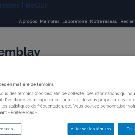
À propos
Membres
Laboratoire
Notre réseau
Reche
remblay
on, Téluq
ces en matière de témoins
isons des témoins (cookies) afin de collecter des informations qui no
t d’améliorer votre expérience sur le site, de vous proposer des con
 les statistiques de fréquentation, etc. Vous pouvez personnaliser vot
Membres régulières universitaires
ant « Préférences ».
https://www.teluq.ca/siteweb/univ/dgtrembl.html
rences
Autoriser les témoins
Tout
514-843-2015 poste 2878