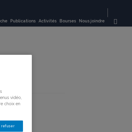
rche
Publications
Activités
Bourses
Nous joindre
us
tenus vidéo,
re choix en
 refuser