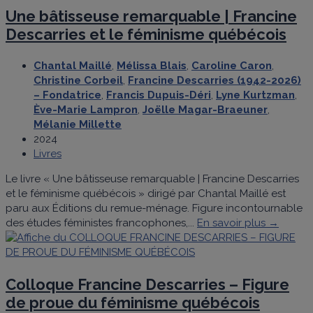
Une bâtisseuse remarquable | Francine
Descarries et le féminisme québécois
Chantal Maillé
,
Mélissa Blais
,
Caroline Caron
,
Christine Corbeil
,
Francine Descarries (1942-2026)
– Fondatrice
,
Francis Dupuis-Déri
,
Lyne Kurtzman
,
Ève-Marie Lampron
,
Joëlle Magar-Braeuner
,
Mélanie Millette
2024
Livres
Le livre « Une bâtisseuse remarquable | Francine Descarries
et le féminisme québécois » dirigé par Chantal Maillé est
paru aux Éditions du remue-ménage. Figure incontournable
des études féministes francophones,...
En savoir plus →
Colloque Francine Descarries – Figure
de proue du féminisme québécois