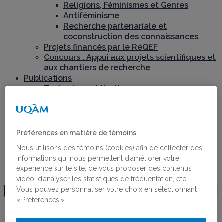
Religions, Féminismes et Genres
Antiféminisme
Recherche partenariale et
coconstruction des connaissances
Projets financés par le RéQEF
Concours : Appui aux projets scientifiques et
aux chantiers de recherche
Publications
Toutes les publications
Ligne du temps de l’histoire des femmes au
Québec
Activités
Bourses
Préférences en matière de témoins
Bourses
Nous utilisons des témoins (cookies) afin de collecter des
Lauréates des bourses
informations qui nous permettent d’améliorer votre
Postdoctorant·e·s du RéQEF
expérience sur le site, de vous proposer des contenus
Nous joindre
vidéo, d’analyser les statistiques de fréquentation, etc.
Vous pouvez personnaliser votre choix en sélectionnant
« Préférences ».
MÉLANIE