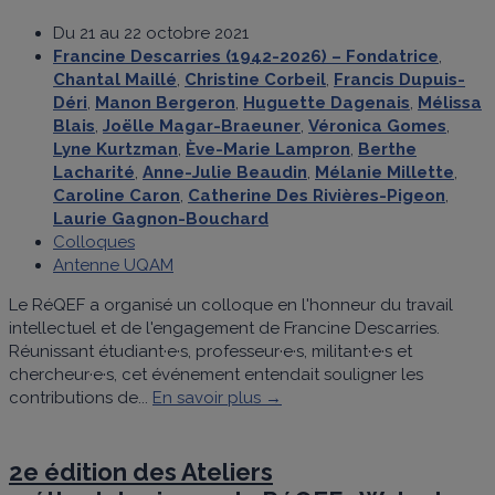
Du 21 au 22 octobre 2021
Francine Descarries (1942-2026) – Fondatrice
,
Chantal Maillé
,
Christine Corbeil
,
Francis Dupuis-
Déri
,
Manon Bergeron
,
Huguette Dagenais
,
Mélissa
Blais
,
Joëlle Magar-Braeuner
,
Véronica Gomes
,
Lyne Kurtzman
,
Ève-Marie Lampron
,
Berthe
Lacharité
,
Anne-Julie Beaudin
,
Mélanie Millette
,
Caroline Caron
,
Catherine Des Rivières-Pigeon
,
Laurie Gagnon-Bouchard
Colloques
Antenne UQAM
Le RéQEF a organisé un colloque en l'honneur du travail
intellectuel et de l'engagement de Francine Descarries.
Réunissant étudiant·e·s, professeur·e·s, militant·e·s et
chercheur·e·s, cet événement entendait souligner les
contributions de...
En savoir plus →
2e édition des Ateliers