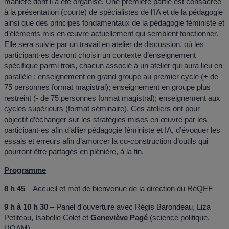
manière dont il a été organisé. Une première partie est consacrée
à la présentation (courte) de spécialistes de l’IA et de la pédagogie
ainsi que des principes fondamentaux de la pédagogie féministe et
d’éléments mis en œuvre actuellement qui semblent fonctionner.
Elle sera suivie par un travail en atelier de discussion, où les
participant·es devront choisir un contexte d’enseignement
spécifique parmi trois, chacun associé à un atelier qui aura lieu en
parallèle : enseignement en grand groupe au premier cycle (+ de
75 personnes format magistral); enseignement en groupe plus
restreint (- de 75 personnes format magistral); enseignement aux
cycles supérieurs (format séminaire). Ces ateliers ont pour
objectif d’échanger sur les stratégies mises en œuvre par les
participant·es afin d’allier pédagogie féministe et IA, d’évoquer les
essais et erreurs afin d’amorcer la co-construction d’outils qui
pourront être partagés en plénière, à la fin.
Programme
8 h 45
– Accueil et mot de bienvenue de la direction du RéQEF
9 h à 10 h 30
– Panel d’ouverture avec Régis Barondeau, Liza
Petiteau, Isabelle Colet et
Geneviève Pagé
(science politique,
UQAM)