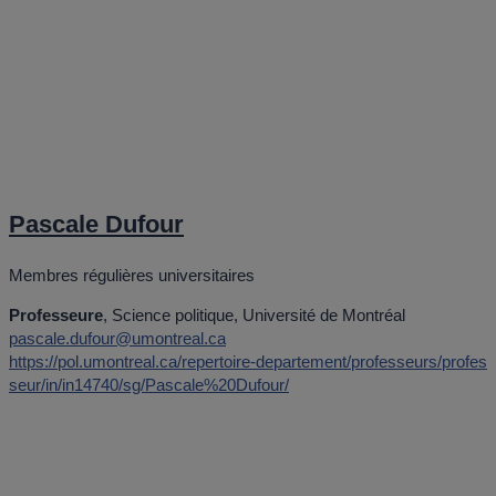
Pascale Dufour
Membres régulières universitaires
Professeure
, Science politique, Université de Montréal
pascale.dufour@umontreal.ca
https://pol.umontreal.ca/repertoire-departement/professeurs/profes
seur/in/in14740/sg/Pascale%20Dufour/