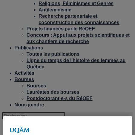
Religions, Féminismes et Genres
Antiféminisme
Recherche partenariale et
coconstruction des connaissances
Projets financés par le RéQEF
Concours : Appui aux projets scientifiques et
aux chantiers de recherche
Publications
Toutes les publications
Ligne du temps de l’histoire des femmes au
Québec
Activités
Bourses
Bourses
Lauréates des bourses
Postdoctorant·e·s du RéQEF
Nous joindre
BLOGUE