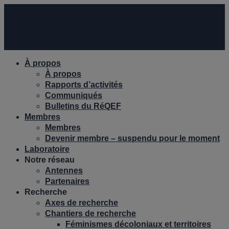
À propos
À propos
Rapports d’activités
Communiqués
Bulletins du RéQEF
Membres
Membres
Devenir membre – suspendu pour le moment
Laboratoire
Notre réseau
Antennes
Partenaires
Recherche
Axes de recherche
Chantiers de recherche
Féminismes décoloniaux et territoires