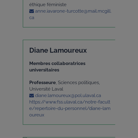
éthique féministe
anne.iavarone-turcotte@mail.mcgill.
ca
Diane Lamoureux
Membres collaboratrices
universitaires
Professeure
, Sciences politiques,
Université Laval
diane.lamoureux@pol.ulaval.ca
https://www.fss.ulaval.ca/notre-facult
e/repertoire-du-personnel/diane-lam
oureux