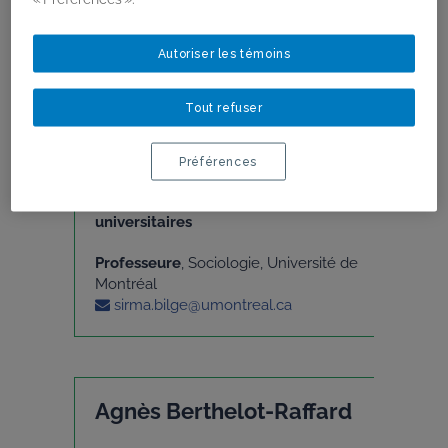
AUTRICES
Autoriser les témoins
Tout refuser
Sirma Bilge
Préférences
Membres collaboratrices
universitaires
Professeure
, Sociologie, Université de
Montréal
sirma.bilge@umontreal.ca
Agnès Berthelot-Raffard