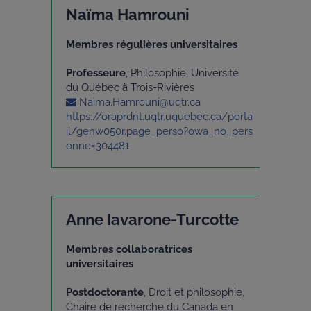
Naïma Hamrouni
Membres régulières universitaires
Professeure
, Philosophie, Université
du Québec à Trois-Rivières
Naima.Hamrouni@uqtr.ca
https://oraprdnt.uqtr.uquebec.ca/porta
il/genw050r.page_perso?owa_no_pers
onne=304481
Anne Iavarone-Turcotte
Membres collaboratrices
universitaires
Postdoctorante
, Droit et philosophie,
Chaire de recherche du Canada en