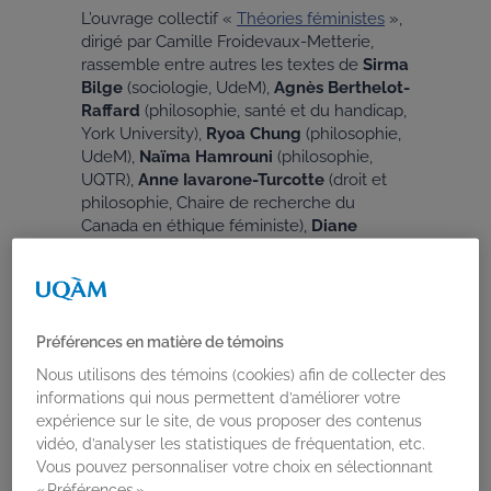
L’ouvrage collectif «
Théories féministes
»,
dirigé par Camille Froidevaux-Metterie,
rassemble entre autres les textes de
Sirma
Bilge
(sociologie, UdeM),
Agnès Berthelot-
Raffard
(philosophie, santé et du handicap,
York University),
Ryoa Chung
(philosophie,
UdeM),
Naïma Hamrouni
(philosophie,
UQTR),
Anne Iavarone-Turcotte
(droit et
philosophie, Chaire de recherche du
Canada en éthique féministe),
Diane
Lamoureux
(science politique,
ULaval),
Julie Lavigne
(sexologie, UQAM)
et
Maria Nageh Mensah
(travail social,
UQAM).
Préférences en matière de témoins
Nous utilisons des témoins (cookies) afin de collecter des
informations qui nous permettent d’améliorer votre
expérience sur le site, de vous proposer des contenus
vidéo, d’analyser les statistiques de fréquentation, etc.
Vous pouvez personnaliser votre choix en sélectionnant
« Préférences ».