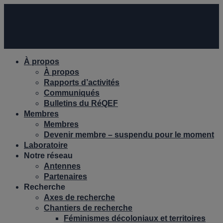
À propos
À propos
Rapports d’activités
Communiqués
Bulletins du RéQEF
Membres
Membres
Devenir membre – suspendu pour le moment
Laboratoire
Notre réseau
Antennes
Partenaires
Recherche
Axes de recherche
Chantiers de recherche
Féminismes décoloniaux et territoires