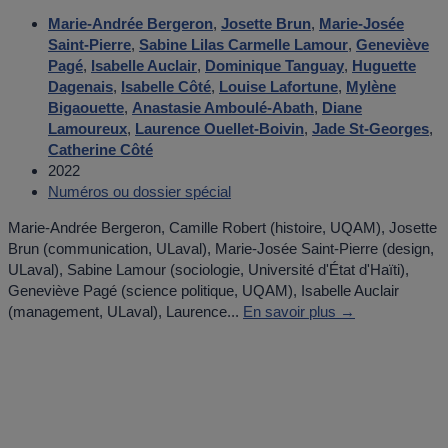
Marie-Andrée Bergeron
,
Josette Brun
,
Marie-Josée
Saint-Pierre
,
Sabine Lilas Carmelle Lamour
,
Geneviève
Pagé
,
Isabelle Auclair
,
Dominique Tanguay
,
Huguette
Dagenais
,
Isabelle Côté
,
Louise Lafortune
,
Mylène
Bigaouette
,
Anastasie Amboulé-Abath
,
Diane
Lamoureux
,
Laurence Ouellet-Boivin
,
Jade St-Georges
,
Catherine Côté
2022
Numéros ou dossier spécial
Marie-Andrée Bergeron, Camille Robert (histoire, UQAM), Josette
Brun (communication, ULaval), Marie-Josée Saint-Pierre (design,
ULaval), Sabine Lamour (sociologie, Université d'État d'Haïti),
Geneviève Pagé (science politique, UQAM), Isabelle Auclair
(management, ULaval), Laurence...
En savoir plus →