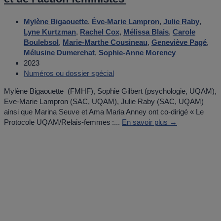
Mylène Bigaouette
,
Ève-Marie Lampron
,
Julie Raby
,
Lyne Kurtzman
,
Rachel Cox
,
Mélissa Blais
,
Carole
Boulebsol
,
Marie-Marthe Cousineau
,
Geneviève Pagé
,
Mélusine Dumerchat
,
Sophie-Anne Morency
2023
Numéros ou dossier spécial
Mylène Bigaouette (FMHF), Sophie Gilbert (psychologie, UQAM),
Eve-Marie Lampron (SAC, UQAM), Julie Raby (SAC, UQAM)
ainsi que Marina Seuve et Ama Maria Anney ont co-dirigé « Le
Protocole UQAM/Relais-femmes :...
En savoir plus →