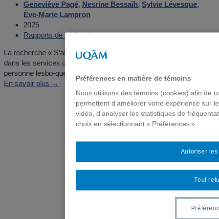
Geneviève Pagé
,
Nesrine Bessaïh
,
Sylvie Lévesque
,
Ève-Marie Lampron
2025
Rapports de recherche
La recherche « S’attaquer aux injustices reproductives : Naviguer
dans les services de santé sexuelle et reproductive en tant que
personne lesbo-queer et/ou de la diversité capacitaire. Revue de...
Préférences en matière de témoins
En savoir plus →
Nous utilisons des témoins (cookies) afin de c
permettent d’améliorer votre expérience sur l
vidéo, d’analyser les statistiques de fréquenta
choix en sélectionnant « Préférences ».
Autoriser le
Tout ref
Préféren