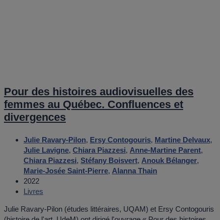
Pour des histoires audiovisuelles des
femmes au Québec. Confluences et
divergences
Julie Ravary-Pilon
,
Ersy Contogouris
,
Martine Delvaux
,
Julie Lavigne
,
Chiara Piazzesi
,
Anne-Martine Parent
,
Chiara Piazzesi
,
Stéfany Boisvert
,
Anouk Bélanger
,
Marie-Josée Saint-Pierre
,
Alanna Thain
2022
Livres
Julie Ravary-Pilon (études littéraires, UQAM) et Ersy Contogouris
(histoire de l'art, UdeM) ont dirigé l'ouvrage « Pour des histoires