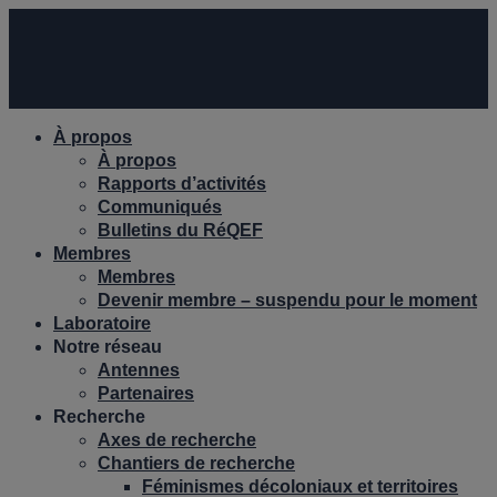
À propos
À propos
Rapports d’activités
Communiqués
Bulletins du RéQEF
Membres
Membres
Devenir membre – suspendu pour le moment
Laboratoire
Notre réseau
Antennes
Partenaires
Recherche
Axes de recherche
Chantiers de recherche
Féminismes décoloniaux et territoires