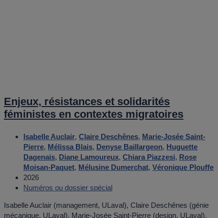
Enjeux, résistances et solidarités
féministes en contextes migratoires
Isabelle Auclair
,
Claire Deschênes
,
Marie-Josée Saint-
Pierre
,
Mélissa Blais
,
Denyse Baillargeon
,
Huguette
Dagenais
,
Diane Lamoureux
,
Chiara Piazzesi
,
Rose
Moisan-Paquet
,
Mélusine Dumerchat
,
Véronique Plouffe
2026
Numéros ou dossier spécial
Isabelle Auclair (management, ULaval), Claire Deschênes (génie
mécanique, ULaval), Marie-Josée Saint-Pierre (design, ULaval),