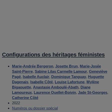
Configurations des héritages féministes
Marie-Andrée Bergeron
,
Josette Brun
,
Marie-Josée
Saint-Pierre
,
Sabine Lilas Carmelle Lamour
,
Geneviève
Pagé
,
Isabelle Auclair
,
Dominique Tanguay
,
Huguette
Dagenais
,
Isabelle Côté
,
Louise Lafortune
,
Mylène
Bigaouette
,
Anastasie Amboulé-Abath
,
Diane
Lamoureux
,
Laurence Ouellet-Boivin
,
Jade St-Georges
,
Catherine Côté
2022
Numéros ou dossier spécial