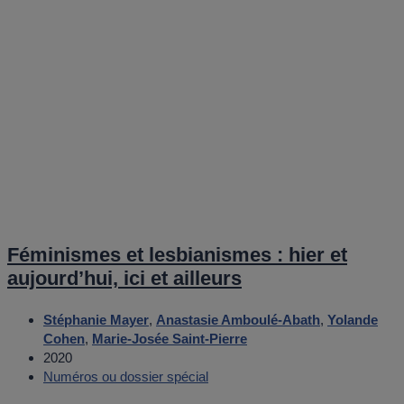
Féminismes et lesbianismes : hier et
aujourd’hui, ici et ailleurs
Stéphanie Mayer
,
Anastasie Amboulé-Abath
,
Yolande
Cohen
,
Marie-Josée Saint-Pierre
2020
Numéros ou dossier spécial