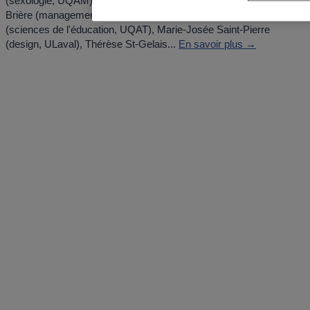
(sexologie, UQAM), Manon Bergeron (sexologie, UQAM), Sophie
Brière (management, ULaval), Anastasie Amboulé Abath
(sciences de l'éducation, UQAT), Marie-Josée Saint-Pierre
(design, ULaval), Thérèse St-Gelais...
En savoir plus →