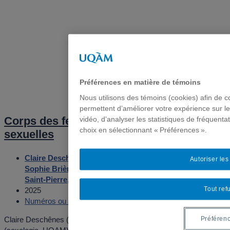
Préférences en matière de témoins
Nous utilisons des témoins (cookies) afin de c
permettent d’améliorer votre expérience sur l
Corps des femmes, violences intimes ou
vidéo, d’analyser les statistiques de fréquenta
choix en sélectionnant « Préférences ».
sexuelles
Claire Deschênes
,
Sylvie Lévesque
,
Manon Bergeron
,
Autoriser le
Sophie Brière
,
Anastasie Amboulé-Abath
,
Marie-Josée
Saint-Pierre
,
Marie-Laurence Raby
Tout ref
2025
Numéros ou dossier spécial
Claire Deschênes (génie mécanique, ULaval), Sylvie Lévesque
Préféren