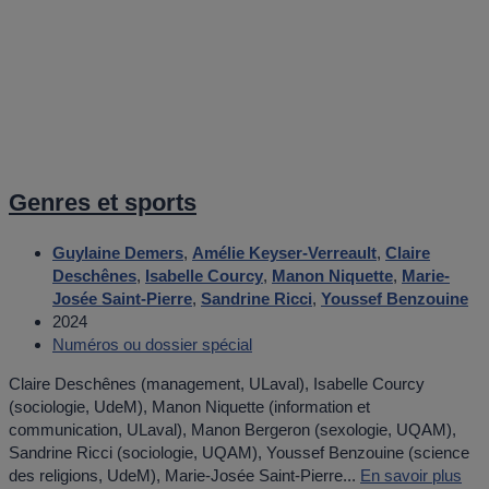
Genres et sports
Guylaine Demers
,
Amélie Keyser-Verreault
,
Claire
Deschênes
,
Isabelle Courcy
,
Manon Niquette
,
Marie-
Josée Saint-Pierre
,
Sandrine Ricci
,
Youssef Benzouine
2024
Numéros ou dossier spécial
Claire Deschênes (management, ULaval), Isabelle Courcy
(sociologie, UdeM), Manon Niquette (information et
communication, ULaval), Manon Bergeron (sexologie, UQAM),
Sandrine Ricci (sociologie, UQAM), Youssef Benzouine (science
des religions, UdeM), Marie-Josée Saint-Pierre...
En savoir plus