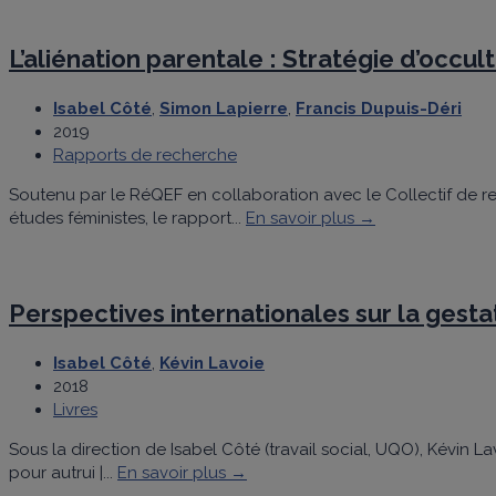
L’aliénation parentale : Stratégie d’occul
Isabel Côté
,
Simon Lapierre
,
Francis Dupuis-Déri
2019
Rapports de recherche
Soutenu par le RéQEF en collaboration avec le Collectif de r
études féministes, le rapport...
En savoir plus →
Perspectives internationales sur la gest
Isabel Côté
,
Kévin Lavoie
2018
Livres
Sous la direction de Isabel Côté (travail social, UQO), Kévin 
pour autrui |...
En savoir plus →