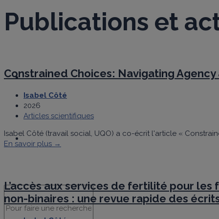
Publications et act
Activités
Constrained Choices: Navigating Agency 
Bourses
Isabel Côté
2026
Articles scientifiques
Isabel Côté (travail social, UQO) a co-écrit l'article « Constr
Nous joindre
En savoir plus →
L’accès aux services de fertilité pour le
non-binaires : une revue rapide des écrits