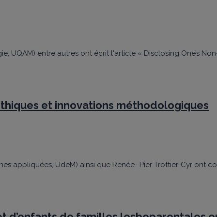
ie, UQAM) entre autres ont écrit l'article « Disclosing One’s No
 éthiques et innovations méthodologiques
nes appliquées, UdeM) ainsi que Renée- Pier Trottier-Cyr ont cod
t d’enfants de familles lesboparentales e