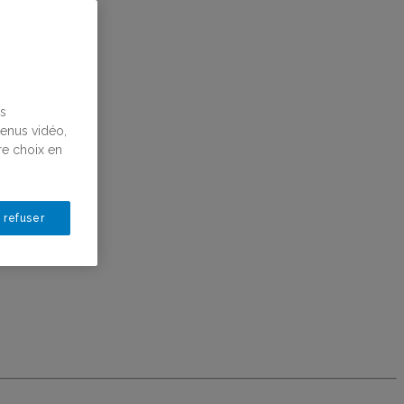
us
tenus vidéo,
re choix en
 refuser