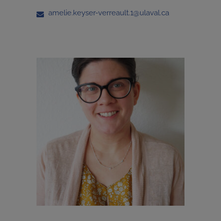
amelie.keyser-verreault.1@ulaval.ca