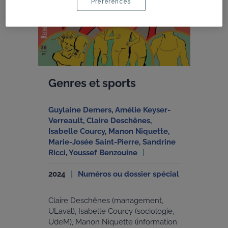
Préférences
Genres et sports
Guylaine Demers
,
Amélie Keyser-
Verreault
,
Claire Deschênes
,
Isabelle Courcy
,
Manon Niquette
,
Marie-Josée Saint-Pierre
,
Sandrine
Ricci
,
Youssef Benzouine
2024
Numéros ou dossier spécial
Claire Deschênes (management,
ULaval), Isabelle Courcy (sociologie,
UdeM), Manon Niquette (information