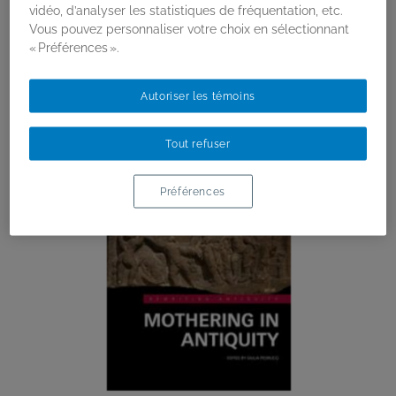
ET ACTIVITÉS
vidéo, d’analyser les statistiques de fréquentation, etc.
Vous pouvez personnaliser votre choix en sélectionnant
« Préférences ».
Autoriser les témoins
Tout refuser
Préférences