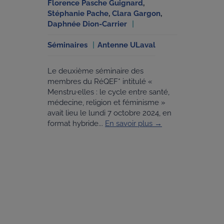
Florence Pasche Guignard
,
Stéphanie Pache
,
Clara Gargon
,
Daphnée Dion-Carrier
Séminaires
Antenne ULaval
Le deuxième séminaire des
membres du RéQEF* intitulé «
Menstru·elles : le cycle entre santé,
médecine, religion et féminisme »
avait lieu le lundi 7 octobre 2024, en
format hybride...
En savoir plus →