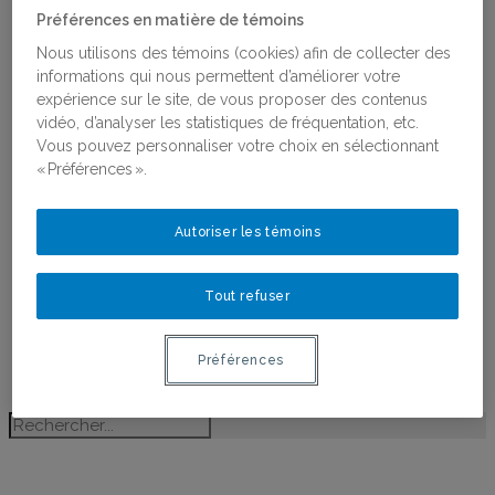
Religions, Féminismes et Genres
Préférences en matière de témoins
Antiféminisme
Nous utilisons des témoins (cookies) afin de collecter des
Recherche partenariale et
informations qui nous permettent d’améliorer votre
coconstruction des connaissances
expérience sur le site, de vous proposer des contenus
Projets financés par le RéQEF
vidéo, d’analyser les statistiques de fréquentation, etc.
Concours : Appui aux projets scientifiques et
Vous pouvez personnaliser votre choix en sélectionnant
aux chantiers de recherche
« Préférences ».
Publications
Toutes les publications
Ligne du temps de l’histoire des femmes au
Autoriser les témoins
Québec
Activités
Bourses
Tout refuser
Bourses
Lauréates des bourses
Postdoctorant·e·s du RéQEF
Préférences
Nous joindre
HÉLOÏSE