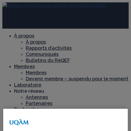
À propos
À propos
Rapports d’activités
Communiqués
Bulletins du RéQEF
Membres
Membres
Devenir membre – suspendu pour le moment
Laboratoire
Notre réseau
Antennes
Partenaires
Recherche
Axes de recherche
Chantiers de recherche
Féminismes décoloniaux et territoires