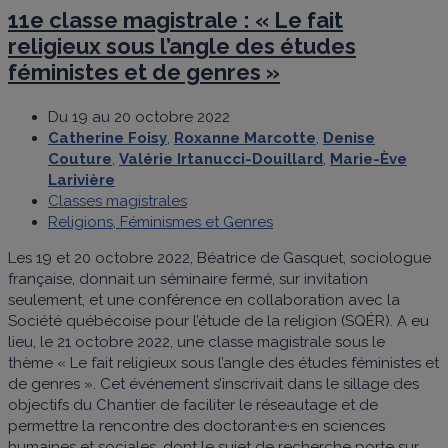
11e classe magistrale : « Le fait
religieux sous l’angle des études
féministes et de genres »
Du 19 au 20 octobre 2022
Catherine Foisy
,
Roxanne Marcotte
,
Denise
Couture
,
Valérie Irtanucci-Douillard
,
Marie-Ève
Larivière
Classes magistrales
Religions, Féminismes et Genres
Les 19 et 20 octobre 2022, Béatrice de Gasquet, sociologue
française, donnait un séminaire fermé, sur invitation
seulement, et une conférence en collaboration avec la
Société québécoise pour l’étude de la religion (SQÉR). A eu
lieu, le 21 octobre 2022, une classe magistrale sous le
thème « Le fait religieux sous l’angle des études féministes et
de genres ». Cet événement s’inscrivait dans le sillage des
objectifs du Chantier de faciliter le réseautage et de
permettre la rencontre des doctorant·e·s en sciences
humaines et sociales, dont le sujet de recherche porte sur