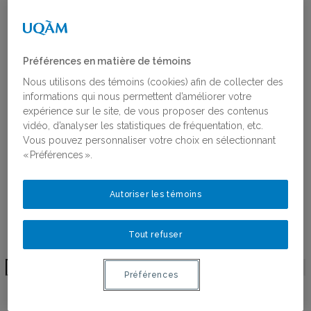
Religions, Féminismes et Genres
Antiféminisme
Recherche partenariale et
coconstruction des connaissances
Préférences en matière de témoins
Projets financés par le RéQEF
Concours : Appui aux projets scientifiques et
Nous utilisons des témoins (cookies) afin de collecter des
aux chantiers de recherche
informations qui nous permettent d’améliorer votre
Publications
expérience sur le site, de vous proposer des contenus
Toutes les publications
vidéo, d’analyser les statistiques de fréquentation, etc.
Ligne du temps de l’histoire des femmes au
Vous pouvez personnaliser votre choix en sélectionnant
Québec
« Préférences ».
Activités
Bourses
Autoriser les témoins
Bourses
Lauréates des bourses
Postdoctorant·e·s du RéQEF
Tout refuser
Nous joindre
Préférences