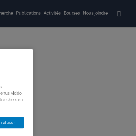
herche
Publications
Activités
Bourses
Nous joindre
s
tenus vidéo,
tre choix en
 refuser