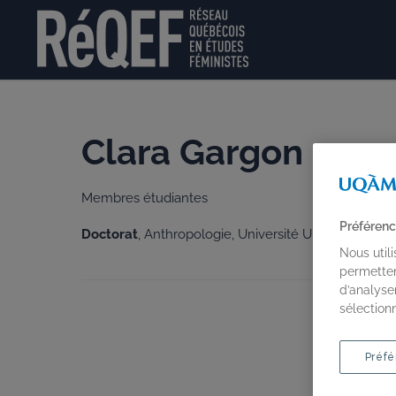
Clara Gargon
Membres étudiantes
Préférenc
Doctorat
, Anthropologie, Université ULaval
Nous util
permetten
d’analyse
sélection
Préfé