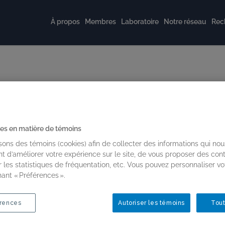
À propos
Membres
Laboratoire
Notre réseau
Rec
es en matière de témoins
isons des témoins (cookies) afin de collecter des informations qui nou
t d’améliorer votre expérience sur le site, de vous proposer des con
r les statistiques de fréquentation, etc. Vous pouvez personnaliser vo
nant « Préférences ».
Membres étudiantes
rences
Autoriser les témoins
Tout