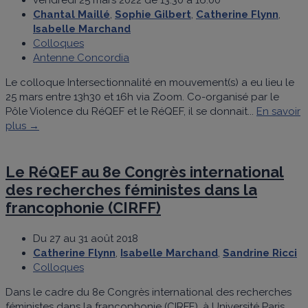
vendredi 25 mars 2022 de 13:30 à 16:00
Chantal Maillé
,
Sophie Gilbert
,
Catherine Flynn
,
Isabelle Marchand
Colloques
Antenne Concordia
Le colloque Intersectionnalité en mouvement(s) a eu lieu le
25 mars entre 13h30 et 16h via Zoom. Co-organisé par le
Pôle Violence du RéQEF et le RéQEF, il se donnait...
En savoir
plus →
Le RéQEF au 8e Congrès international
des recherches féministes dans la
francophonie (CIRFF)
Du 27 au 31 août 2018
Catherine Flynn
,
Isabelle Marchand
,
Sandrine Ricci
Colloques
Dans le cadre du 8e Congrès international des recherches
féministes dans la francophonie (CIRFF), à Université Paris