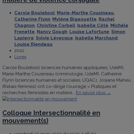
Carole Boulebsol
,
Marie-Marthe Cousineau
,
Catherine Flynn
,
Mylène Bigaouette
,
Rachel
Chagnon
,
Christine Corbeil
,
Isabelle Côté
,
Michèle
Frenette
,
Nancy Gough
,
Louise Lafortune
,
Simon
Lapierre
,
Sylvie Lévesque
,
Isabelle Marchand
,
Louise Riendeau
2022
Livres
Carole Boulebsol (sciences humaines appliquées, UdeM),
Marie-Marthe Cousineau (criminologie, UdeM), Catherine
Flynn (sciences humaines et sociales, UQAC), Josiane Maheu
(Relais-femmes) ont co-dirigé l'ouvrage « Pratiques et
recherches féministes en matière...
En savoir plus →
Colloque Intersectionnalité en
mouvement(s)