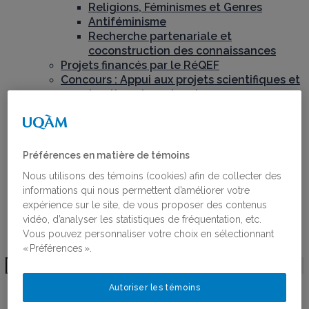
Religions, Féminismes et Genres
Antiféminisme
Recherche partenariale et
coconstruction des connaissances
Projets financés par le RéQEF
Concours : Appui aux projets scientifiques et
aux chantiers de recherche
Publications
Toutes les publications
Ligne du temps de l’histoire des femmes au
Québec
Préférences en matière de témoins
Activités
Nous utilisons des témoins (cookies) afin de collecter des
Bourses
informations qui nous permettent d’améliorer votre
Bourses
expérience sur le site, de vous proposer des contenus
Lauréates des bourses
vidéo, d’analyser les statistiques de fréquentation, etc.
Postdoctorant·e·s du RéQEF
Vous pouvez personnaliser votre choix en sélectionnant
Nous joindre
« Préférences ».
CATHERINE
Autoriser les témoins