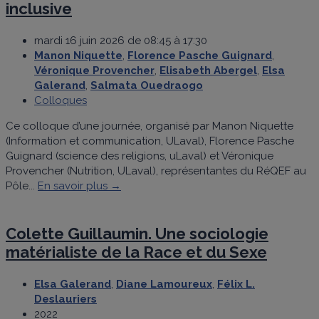
inclusive
mardi 16 juin 2026 de 08:45 à 17:30
Manon Niquette
,
Florence Pasche Guignard
,
Véronique Provencher
,
Elisabeth Abergel
,
Elsa
Galerand
,
Salmata Ouedraogo
Colloques
Ce colloque d’une journée, organisé par Manon Niquette
(Information et communication, ULaval), Florence Pasche
Guignard (science des religions, uLaval) et Véronique
Provencher (Nutrition, ULaval), représentantes du RéQEF au
Pôle...
En savoir plus →
Colette Guillaumin. Une sociologie
matérialiste de la Race et du Sexe
Elsa Galerand
,
Diane Lamoureux
,
Félix L.
Deslauriers
2022