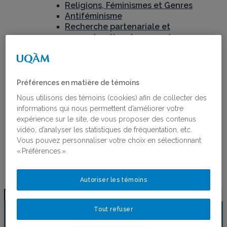
Religions, Féminismes et Genres
Antiféminisme
Recherche partenariale et
coconstruction des connaissances
Projets financés par le RéQEF
Concours : Appui aux projets scientifiques et
aux chantiers de recherche
Publications
Préférences en matière de témoins
Toutes les publications
Nous utilisons des témoins (cookies) afin de collecter des
Ligne du temps de l’histoire des femmes au
informations qui nous permettent d’améliorer votre
Québec
expérience sur le site, de vous proposer des contenus
Activités
vidéo, d’analyser les statistiques de fréquentation, etc.
Bourses
Vous pouvez personnaliser votre choix en sélectionnant
Bourses
« Préférences ».
Lauréates des bourses
Postdoctorant·e·s du RéQEF
Nous joindre
Autoriser les témoins
ELSA
Tout refuser