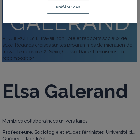
Préférences
GALERAND
RECHERCHES: 1) Travail non libre et rapports sociaux de
sexe. Regards croisés sur les programmes de migration de
travail temporaire; 2) Sexe, Classe, Race: féminismes en
recomposition.
Elsa Galerand
Membres collaboratrices universitaires
Professeure
, Sociologie et études féministes, Université du
Québec à Montréal