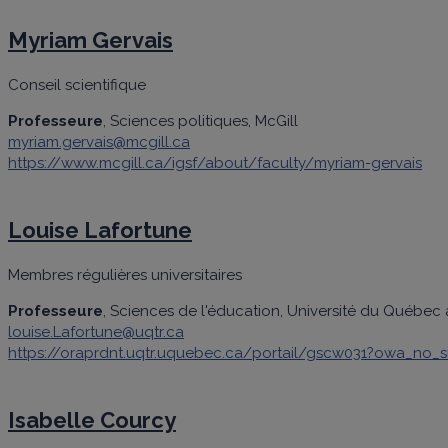
Myriam Gervais
Conseil scientifique
Professeure
, Sciences politiques, McGill
myriam.gervais@mcgill.ca
https://www.mcgill.ca/igsf/about/faculty/myriam-gervais
Louise Lafortune
Membres régulières universitaires
Professeure
, Sciences de l'éducation, Université du Québec à
louise.Lafortune@uqtr.ca
https://oraprdnt.uqtr.uquebec.ca/portail/gscw031?owa_no_s
Isabelle Courcy