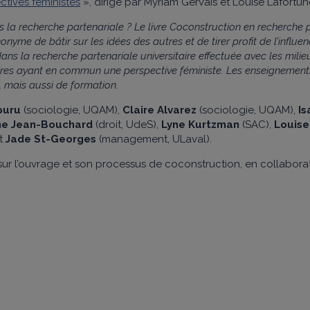
ctives féministes
», dirigé par Myriam Gervais et Louise Lafortun
 la recherche partenariale ? Le livre Coconstruction en recherche p
nyme de bâtir sur les idées des autres et de tirer profit de l’influe
 la recherche partenariale universitaire effectuée avec les milieu
ires ayant en commun une perspective féministe. Les enseignements
, mais aussi de formation.
puru
(sociologie, UQAM),
Claire Alvarez
(sociologie, UQAM),
Is
ne Jean-Bouchard
(droit, UdeS),
Lyne Kurtzman
(SAC),
Louise
t
Jade St-Georges
(management, ULaval).
ur l’ouvrage et son processus de coconstruction, en collaborat