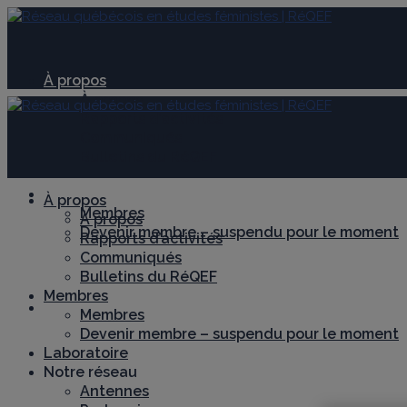
À propos
À propos
Rapports d’activités
Communiqués
Bulletins du RéQEF
Membres
À propos
Membres
À propos
Devenir membre – suspendu pour le moment
Rapports d’activités
Communiqués
Bulletins du RéQEF
Membres
Laboratoire
Membres
Devenir membre – suspendu pour le moment
Laboratoire
Notre réseau
Antennes