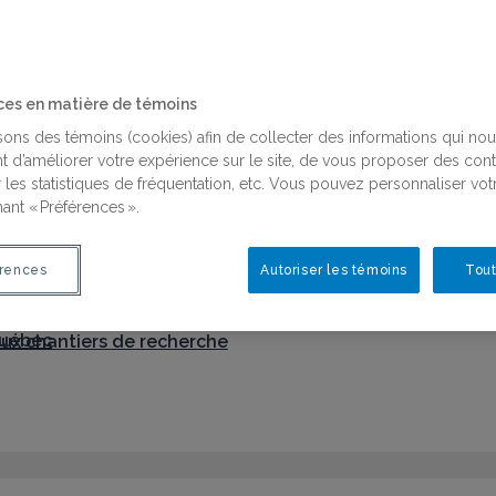
ces en matière de témoins
isons des témoins (cookies) afin de collecter des informations qui no
t d’améliorer votre expérience sur le site, de vous proposer des con
on des connaissances
 les statistiques de fréquentation, etc. Vous pouvez personnaliser vot
ant « Préférences ».
 aux chantiers de recherche
rences
Autoriser les témoins
Tout
Québec
on des connaissances
Québec
 aux chantiers de recherche