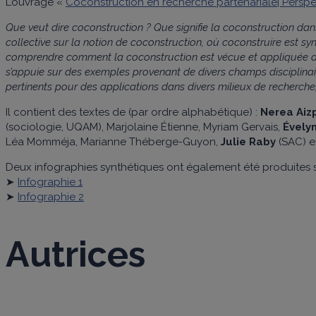
L’ouvrage «
Coconstruction en recherche partenariale| Perspe
Que veut dire coconstruction ? Que signifie la coconstruction dans
collective sur la notion de coconstruction, où coconstruire est syno
comprendre comment la coconstruction est vécue et appliquée dans
s’appuie sur des exemples provenant de divers champs disciplina
pertinents pour des applications dans divers milieux de recherche
Il contient des textes de (par ordre alphabétique) :
Nerea Aiz
(sociologie, UQAM), Marjolaine Étienne, Myriam Gervais,
Évely
Léa Momméja, Marianne Théberge-Guyon,
Julie Raby
(SAC) e
Deux infographies synthétiques ont également été produites s
➤
Infographie 1
➤
Infographie 2
Autrices