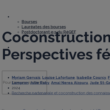
Bourses
Bourses
Lauréates des bourses
Coconstruction
Postdoctorant·e·s du RéQEF
Nous joindre
Perspectives f
Myriam Gervais
,
Louise Lafortune
,
Isabelle Courcy
,
F
Lampron
,
Julie Raby
,
Amai Nerea Aizpuru
,
Jade St-G
2024
Recherche partenariale et coconstruction des connais