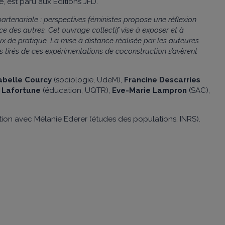
e, est paru aux Éditions JFD.
artenariale : perspectives féministes propose une réflexion
nce des autres. Cet ouvrage collectif vise à exposer et à
x de pratique. La mise à distance réalisée par les auteures
 tirés de ces expérimentations de coconstruction s’avèrent
abelle Courcy
(sociologie, UdeM),
Francine Descarries
 Lafortune
(éducation, UQTR),
Eve-Marie Lampron
(SAC),
ion avec Mélanie Ederer (études des populations, INRS).