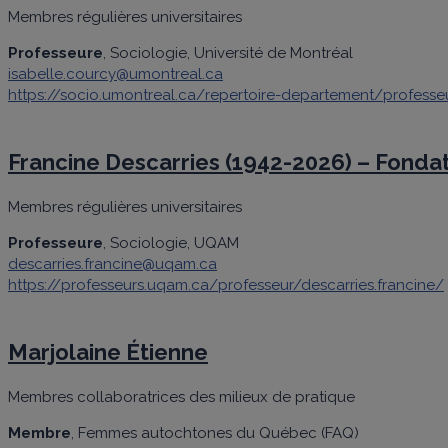
Membres régulières universitaires
Professeure
, Sociologie, Université de Montréal
isabelle.courcy@umontreal.ca
https://socio.umontreal.ca/repertoire-departement/profess
Francine Descarries (1942-2026) – Fondat
Membres régulières universitaires
Professeure
, Sociologie, UQAM
descarries.francine@uqam.ca
https://professeurs.uqam.ca/professeur/descarries.francine/
Marjolaine Étienne
Membres collaboratrices des milieux de pratique
Membre
, Femmes autochtones du Québec (FAQ)