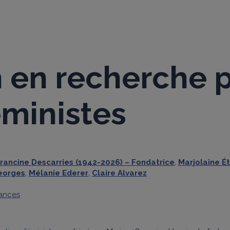
BLOGUE
 en recherche pa
éministes
rancine Descarries (1942-2026) – Fondatrice
,
Marjolaine É
eorges
,
Mélanie Ederer
,
Claire Alvarez
sances