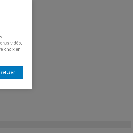
us
tenus vidéo,
re choix en
 refuser