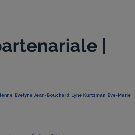
rtenariale |
tienne
,
Evelyne Jean-Bouchard
,
Lyne Kurtzman
,
Ève-Marie