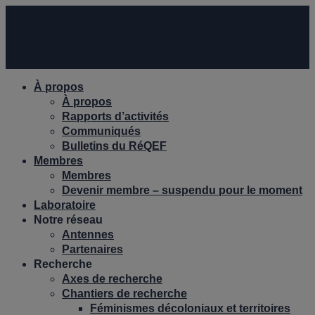
À propos
À propos
Rapports d’activités
Communiqués
Bulletins du RéQEF
Membres
Membres
Devenir membre – suspendu pour le moment
Laboratoire
Notre réseau
Antennes
Partenaires
Recherche
Axes de recherche
Chantiers de recherche
Féminismes décoloniaux et territoires