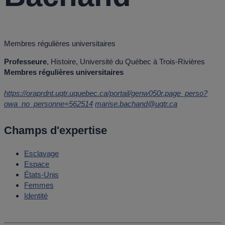
Membres régulières universitaires
Professeure
, Histoire, Université du Québec à Trois-Rivières
Membres régulières universitaires
https://oraprdnt.uqtr.uquebec.ca/portail/genw050r.page_perso?
owa_no_personne=562514
marise.bachand@uqtr.ca
Champs d'expertise
Esclavage
Espace
États-Unis
Femmes
Identité