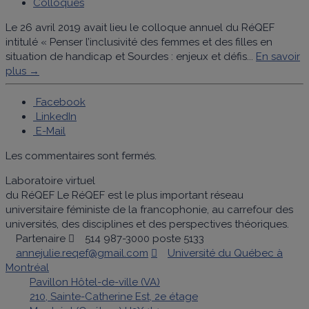
Colloques
Le 26 avril 2019 avait lieu le colloque annuel du RéQEF
intitulé « Penser l’inclusivité des femmes et des filles en
situation de handicap et Sourdes : enjeux et défis...
En savoir
plus →
Facebook
LinkedIn
E-Mail
Les commentaires sont fermés.
Laboratoire virtuel
du RéQEF
Le RéQEF est le plus important réseau
universitaire féministe de la francophonie, au carrefour des
universités, des disciplines et des perspectives théoriques.
Partenaire
514 987-3000 poste 5133
annejulie.reqef@gmail.com
Université du Québec à
Montréal
Pavillon Hôtel-de-ville (VA)
210, Sainte-Catherine Est, 2e étage