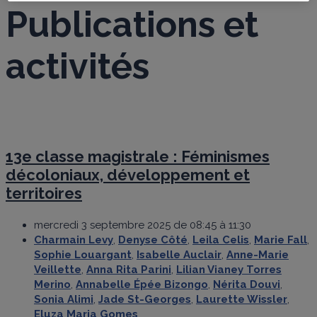
Publications et
activités
13e classe magistrale : Féminismes
décoloniaux, développement et
territoires
mercredi 3 septembre 2025 de 08:45 à 11:30
Charmain Levy
,
Denyse Côté
,
Leila Celis
,
Marie Fall
,
Sophie Louargant
,
Isabelle Auclair
,
Anne-Marie
Veillette
,
Anna Rita Parini
,
Lilian Vianey Torres
Merino
,
Annabelle Épée Bizongo
,
Nérita Douvi
,
Sonia Alimi
,
Jade St-Georges
,
Laurette Wissler
,
Eluza Maria Gomes