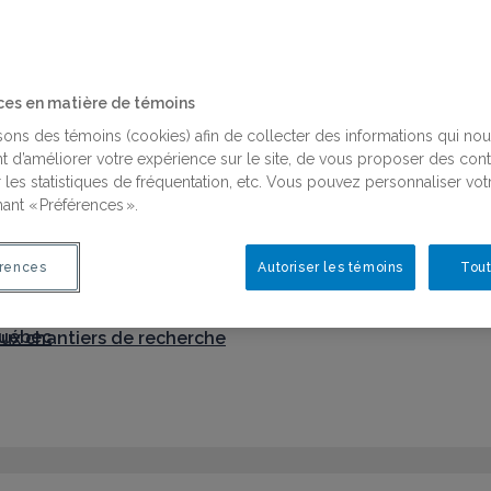
ces en matière de témoins
isons des témoins (cookies) afin de collecter des informations qui no
t d’améliorer votre expérience sur le site, de vous proposer des con
on des connaissances
 les statistiques de fréquentation, etc. Vous pouvez personnaliser vot
ant « Préférences ».
 aux chantiers de recherche
rences
Autoriser les témoins
Tout
Québec
on des connaissances
Québec
 aux chantiers de recherche