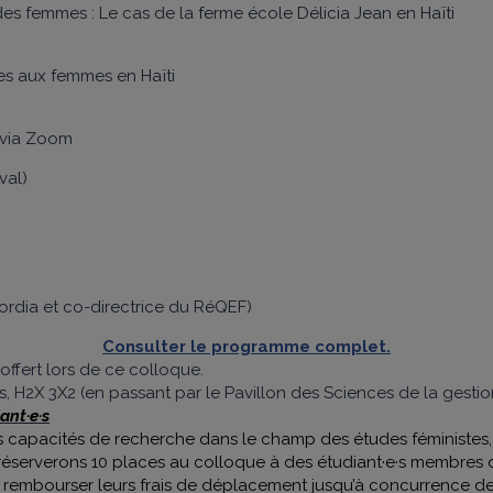
des femmes : Le cas de la ferme école Délicia Jean en Haïti
tes aux femmes en Haïti
– via Zoom
val)
ordia et co-directrice du RéQEF)
Consulter le programme complet.
 offert lors de ce colloque.
s, H2X 3X2 (en passant par le Pavillon des Sciences de la gestion
nt·e·s
capacités de recherche dans le champ des études féministes, de
éserverons 10 places au colloque à des étudiant·e·s membres qu
e rembourser leurs frais de déplacement jusqu’à concurrence de