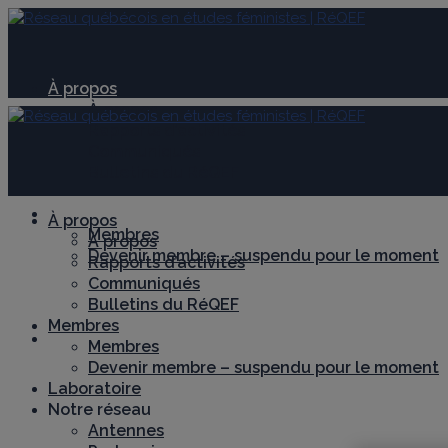
À propos
À propos
Rapports d’activités
Communiqués
Bulletins du RéQEF
Membres
À propos
Membres
À propos
Devenir membre – suspendu pour le moment
Rapports d’activités
Communiqués
Bulletins du RéQEF
Membres
Laboratoire
Membres
Devenir membre – suspendu pour le moment
Laboratoire
Notre réseau
Antennes