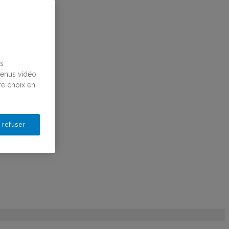
us
tenus vidéo,
re choix en
 refuser