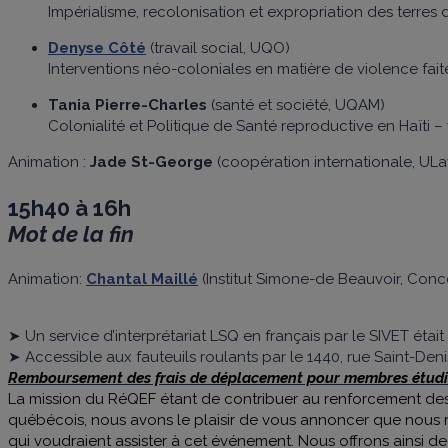
Impérialisme, recolonisation et expropriation des terres 
Denyse Côté
(travail social, UQO)
Interventions néo-coloniales en matière de violence fai
Tania Pierre-Charles
(santé et société, UQAM)
Colonialité et Politique de Santé reproductive en Haïti 
Animation :
Jade St-George
(coopération internationale, ULa
15h40 à 16h
Mot de la fin
Animation:
Chantal Maillé
(Institut Simone-de Beauvoir, Conc
➤ Un service d’interprétariat LSQ en français par le SIVET était
➤ Accessible aux fauteuils roulants par le 1440, rue Saint-Deni
Remboursement des frais de déplacement pour membres étudia
La mission du RéQEF étant de contribuer au renforcement des 
québécois, nous avons le plaisir de vous annoncer que nous r
qui voudraient assister à cet événement. Nous offrons ainsi d