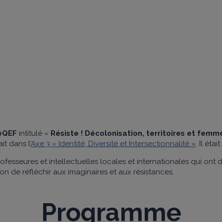
éQEF
intitulé «
Résiste ! Décolonisation, territoires et fem
it dans l’
Axe 3 « Identité, Diversité et Intersectionnalité »
. Il éta
ofesseures et intellectuelles locales et internationales qui ont 
on de réfléchir aux imaginaires et aux résistances.
Programme