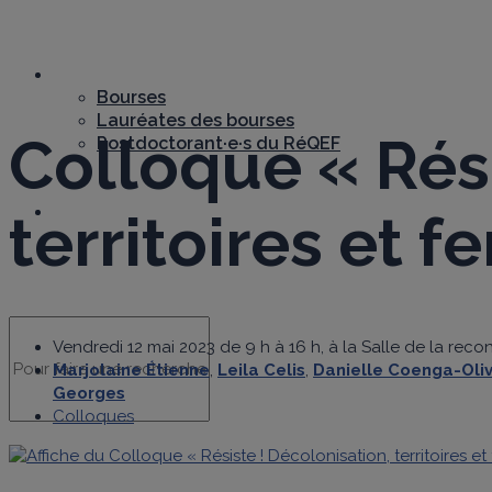
Bourses
Bourses
Lauréates des bourses
Colloque « Rési
Postdoctorant·e·s du RéQEF
Nous joindre
territoires et 
Vendredi 12 mai 2023 de 9 h à 16 h, à la Salle de la re
Marjolaine Étienne
,
Leila Celis
,
Danielle Coenga-Oliv
Georges
Colloques