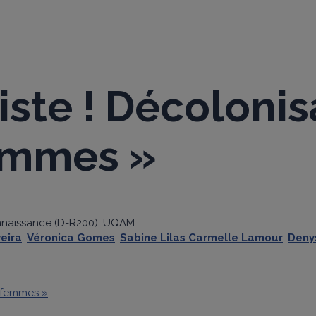
BLOGUE
ste ! Décolonis
femmes »
connaissance (D-R200), UQAM
eira
,
Véronica Gomes
,
Sabine Lilas Carmelle Lamour
,
Deny