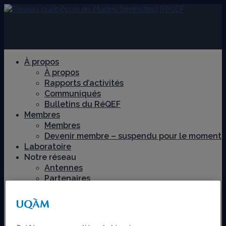
À propos
À propos
Rapports d’activités
Communiqués
Bulletins du RéQEF
Membres
Membres
Devenir membre – suspendu pour le moment
Laboratoire
Notre réseau
Antennes
Partenaires
Recherche
Axes de recherche
Chantiers de recherche
Féminismes décoloniaux et territoires