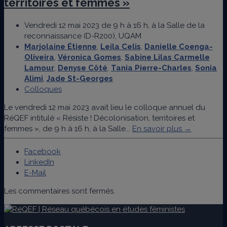
territoires et femmes »
Vendredi 12 mai 2023 de 9 h à 16 h, à la Salle de la
reconnaissance (D-R200), UQAM
Marjolaine Étienne
,
Leila Celis
,
Danielle Coenga-
Oliveira
,
Véronica Gomes
,
Sabine Lilas Carmelle
Lamour
,
Denyse Côté
,
Tania Pierre-Charles
,
Sonia
Alimi
,
Jade St-Georges
Colloques
Le vendredi 12 mai 2023 avait lieu le colloque annuel du
RéQEF intitulé « Résiste ! Décolonisation, territoires et
femmes », de 9 h à 16 h, à la Salle...
En savoir plus →
Facebook
LinkedIn
E-Mail
Les commentaires sont fermés.