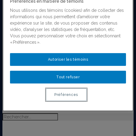
Préférences en matière de témoins
Religions, Féminismes et Genres
Antiféminisme
Nous utilisons des témoins (cookies) afin de collecter des
Recherche partenariale et
informations qui nous permettent d’améliorer votre
coconstruction des connaissances
expérience sur le site, de vous proposer des contenus
Projets financés par le RéQEF
vidéo, d’analyser les statistiques de fréquentation, etc.
Concours : Appui aux projets scientifiques et
Vous pouvez personnaliser votre choix en sélectionnant
aux chantiers de recherche
« Préférences ».
Publications
Toutes les publications
Autoriser les témoins
Ligne du temps de l’histoire des femmes au
Québec
Activités
Tout refuser
Bourses
Bourses
Lauréates des bourses
Préférences
Postdoctorant·e·s du RéQEF
Nous joindre
TANIA