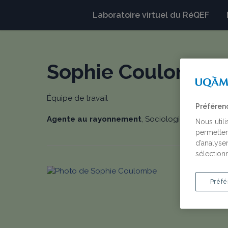
Laboratoire virtuel du RéQEF
Sophie Coulombe
Équipe de travail
Préféren
Agente au rayonnement
, Sociologie, Universit
Nous util
permetten
d’analyser
sélectionn
Préfé