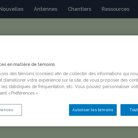
Nouvelles
Antennes
Chantiers
Ressources
ces en matière de témoins
é du Québec à Montréal
isons des témoins (cookies) afin de collecter des informations qui no
t d’améliorer votre expérience sur le site, de vous proposer des con
 les statistiques de fréquentation, etc. Vous pouvez personnaliser vot
ant « Préférences ».
Équipe de travail, Membres étudiantes
rences
Autoriser les témoins
Tout
sophie.reqef@gmail.com