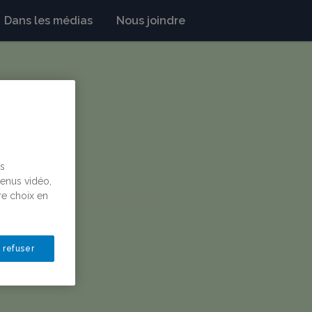
Dans les médias
Nous joindre
us
tenus vidéo,
re choix en
 refuser