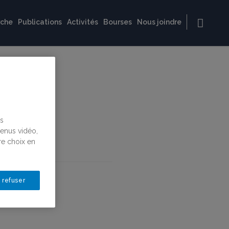
rche
Publications
Activités
Bourses
Nous joindre
us
tenus vidéo,
re choix en
 refuser