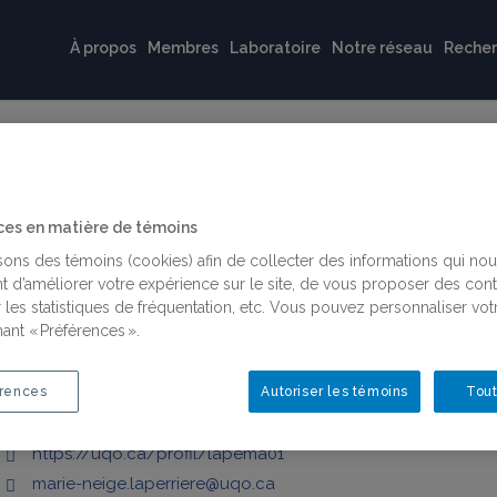
À propos
Membres
Laboratoire
Notre réseau
Reche
rière
ces en matière de témoins
isons des témoins (cookies) afin de collecter des informations qui no
t d’améliorer votre expérience sur le site, de vous proposer des con
té du Québec en Outaouais
 les statistiques de fréquentation, etc. Vous pouvez personnaliser vot
ant « Préférences ».
rences
Autoriser les témoins
Tout
Membres régulières universitaires
https://uqo.ca/profil/lapema01
marie-neige.laperriere@uqo.ca