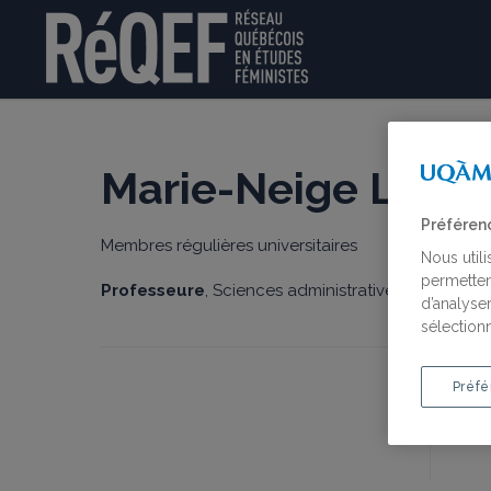
Marie-Neige Laper
Préféren
Membres régulières universitaires
Nous util
permetten
Professeure
, Sciences administratives, Universi
d’analyser
sélectionn
Préfé