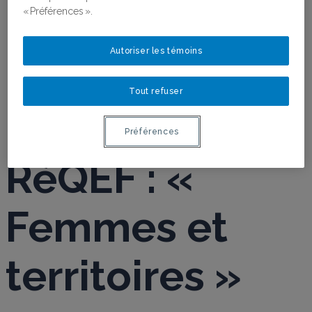
« Préférences ».
Autoriser les témoins
6e classe
Tout refuser
magistrale du
Préférences
RéQEF : «
Femmes et
territoires »