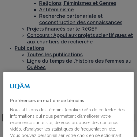
Religions, Féminismes et Genres
Antiféminisme
Recherche partenariale et
coconstruction des connaissances
Projets financés par le RéQEF
Concours : Appui aux projets scientifiques et
aux chantiers de recherche
Publications
Toutes les publications
Ligne du temps de l’histoire des femmes au
Québec
Activités
Bourses
Bourses
Lauréates des bourses
Postdoctorant·e·s du RéQEF
Préférences en matière de témoins
Nous joindre
Nous utilisons des témoins (cookies) afin de collecter des
informations qui nous permettent d’améliorer votre
expérience sur le site, de vous proposer des contenus
BLOGUE
vidéo, d’analyser les statistiques de fréquentation, etc.
Vous pouvez personnaliser votre choix en sélectionnant