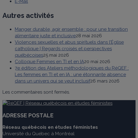
E-Mail
Autres activités
Manger durable, agir ensemble : pour une transition
alimentaire juste et inclusive
28 mai 2026
Violences sexuelles et abus spirituels dans l’Église
catholique | Regards croisés et perspectives
québécoises
25 mai 2026
Colloque Femmes en TI et en IA
20 mai 2026
7e édition des Ateliers méthodologiques du RéQEF :
Les femmes en TI et en IA : une étonnante absence
dans un univers qui se veut inclusif
26 mars 2026
Les commentaires sont fermés.
ADRESSE POSTALE
Réseau québécois en études féministes
Université du Québec à Montréal