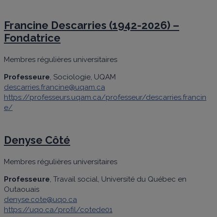
Francine Descarries (1942-2026) –
Fondatrice
Membres régulières universitaires
Professeure
, Sociologie, UQAM
descarries.francine@uqam.ca
https://professeurs.uqam.ca/professeur/descarries.francin
e/
Denyse Côté
Membres régulières universitaires
Professeure
, Travail social, Université du Québec en
Outaouais
denyse.cote@uqo.ca
https://uqo.ca/profil/cotede01