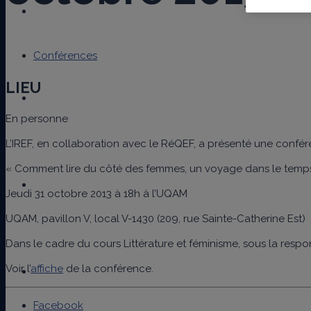
Notre réseau
Conférences
LIEU
Recherche
En personne
L’IREF, en collaboration avec le RéQEF, a présenté une confére
« Comment lire du côté des femmes, un voyage dans le temps
Publications
Jeudi 31 octobre 2013 à 18h à l’UQAM
UQAM, pavillon V, local V-1430 (209, rue Sainte-Catherine Est)
Dans le cadre du cours Littérature et féminisme, sous la resp
Voir l’
affiche
de la conférence.
Activités
Facebook