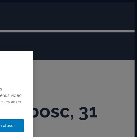
us
tenus vidéo,
re choix en
-Dubosc, 31
 refuser