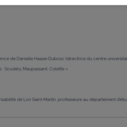
nce de Danielle Haase-Dubosc (directrice du centre universitaire
 : Scudéry, Maupassant, Colette »
onsabilité de Lori Saint-Martin, professeure au département d’é