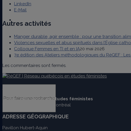
LinkedIn
E-Mail
Bourses
Autres activités
Manger durable, agir ensemble : pour une transition alime
Violences sexuelles et abus spirituels dans l’Église cat
Colloque Femmes en TI et en IA
20 mai 2026
7e édition des Ateliers méthodologiques du RéQEF : Les 
Nous joindre
Les commentaires sont fermés.
ADRESSE POSTALE
Réseau québécois en études féministes
Université du Québec à Montréal
ADRESSE GÉOGRAPHIQUE
Pavillon Hubert-Aquin