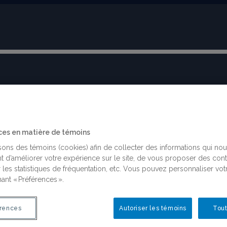
BLOGUE
ces en matière de témoins
isons des témoins (cookies) afin de collecter des informations qui no
t d’améliorer votre expérience sur le site, de vous proposer des con
 les statistiques de fréquentation, etc. Vous pouvez personnaliser vot
Danielle Haase
ant « Préférences ».
rences
Autoriser les témoins
Tout