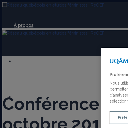
À propos
Membres
Préféren
Nous util
permetten
d’analyser
Conférence de 
Laboratoire
sélectionn
octobre 2013
Préfé