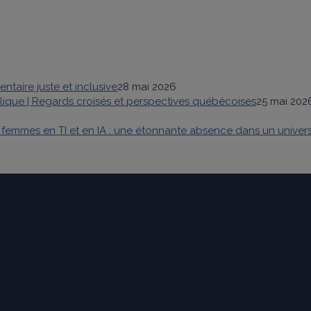
ntaire juste et inclusive
28 mai 2026
holique | Regards croisés et perspectives québécoises
25 mai 202
femmes en TI et en IA : une étonnante absence dans un univers q