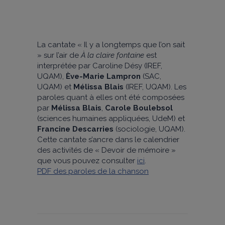
La cantate « Il y a longtemps que l’on sait
» sur l’air de
À la claire fontaine
est
interprétée par Caroline Désy (IREF,
UQAM),
Ève-Marie Lampron
(SAC,
UQAM) et
Mélissa Blais
(IREF, UQAM). Les
paroles quant à elles ont été composées
par
Mélissa Blais
,
Carole Boulebsol
(sciences humaines appliquées, UdeM) et
Francine Descarries
(sociologie, UQAM).
Cette cantate s’ancre dans le calendrier
des activités de « Devoir de mémoire »
que vous pouvez consulter
ici
.
PDF des paroles de la chanson