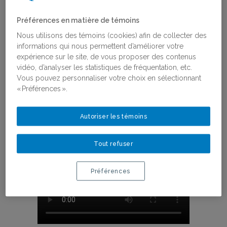
l’irréparable, nous avons fait barrage à la
haine des femmes et des féministes en
Préférences en matière de témoins
chantant en chœur « Il y a longtemps que
Nous utilisons des témoins (cookies) afin de collecter des
l’on sait », écrite spécifiquement pour
informations qui nous permettent d’améliorer votre
l’occasion.
expérience sur le site, de vous proposer des contenus
vidéo, d’analyser les statistiques de fréquentation, etc.
Pour chanter en simultané, deux points de
Vous pouvez personnaliser votre choix en sélectionnant
rendez-vous ont été proposés : l’un
« Préférences ».
physique, à Montréal, à la
librairie
L’Euguélionne
, à 17h00. L’autre en ligne,
sur la
page Facebook
du Réseau
Autoriser les témoins
québécois en études féministes, à 17h00
également.
Tout refuser
Préférences