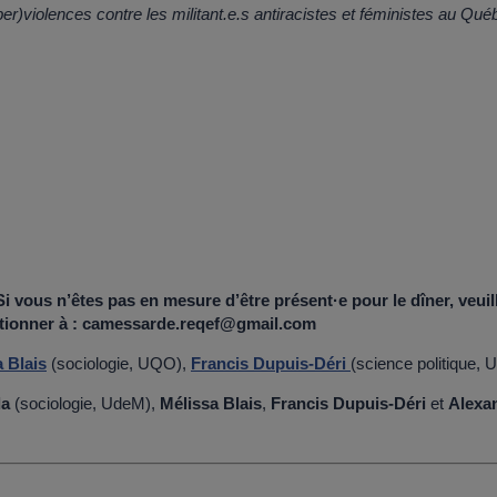
er)violences contre les militant.e.s antiracistes et féministes au Qu
 Si vous n’êtes pas en mesure d’être présent·e pour le dîner, ve
entionner à : camessarde.reqef@gmail.com
 Blais
(sociologie, UQO),
Francis Dupuis-Déri
(science politique,
da
(sociologie, UdeM),
Mélissa Blais
,
Francis Dupuis-Déri
et
Alexan