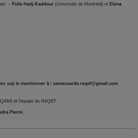
ébec –
Fella Hadj-Kaddour
(Université de Montréal) et
Elena
uillez svp le mentionner à : camessarde.reqef@gmail.com
 UQAM) et l’équipe du RéQEF
dra Pierre
.