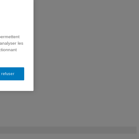
permettent
analyser les
ctionnant
 refuser