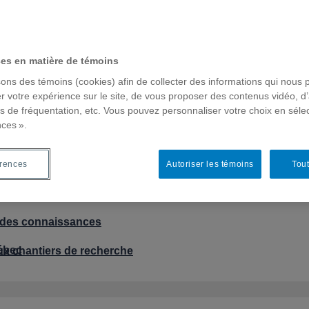
ces en matière de témoins
sons des témoins (cookies) afin de collecter des informations qui nous 
r votre expérience sur le site, de vous proposer des contenus vidéo, d’
n des connaissances
es de fréquentation, etc. Vous pouvez personnaliser votre choix en séle
nces ».
aux chantiers de recherche
érences
Autoriser les témoins
Tout
ébec
n des connaissances
ébec
aux chantiers de recherche