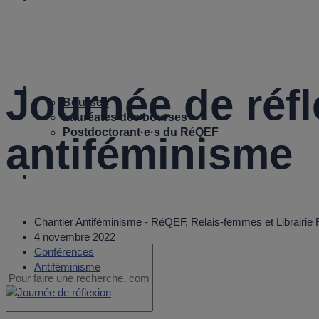
Journée de réfl
Bourses
Bourses
Lauréates des bourses
Postdoctorant·e·s du RéQEF
antiféminisme
Nous joindre
Chantier Antiféminisme - RéQEF, Relais-femmes et Librairie
4 novembre 2022
Conférences
Antiféminisme