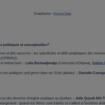
Graphisme :
Kezna Dalz
ns politiques et conceptuelles?
s et des racismes : les spécificités et défis analytiques des mouve
ce (CPRMV))
et antiracistes –
Leila Benhadjoudja
(Université d’Ottawa),
Sabine
 sur les politiques anti-genre dans les Suds globaux –
Danielle Coenga
n vécue des femmes d’origine asiatique au Québec
–
Julie Quynh Nhi 
urgeoisie : quand nos frères sont traitres et s’allient à l’extrême dro