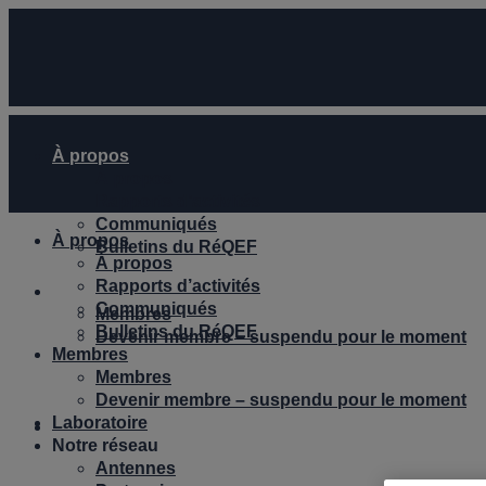
À propos
À propos
Rapports d’activités
Communiqués
À propos
Bulletins du RéQEF
À propos
Rapports d’activités
Membres
Communiqués
Membres
Bulletins du RéQEF
Devenir membre – suspendu pour le moment
Membres
Membres
Devenir membre – suspendu pour le moment
Laboratoire
Laboratoire
Notre réseau
Antennes