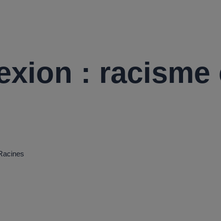
BLOGUE
exion : racisme 
 Racines