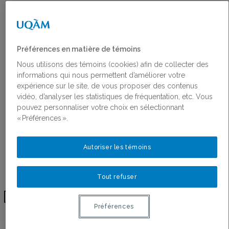
Religions, Féminismes et Genres
Antiféminisme
Recherche partenariale et
coconstruction des connaissances
Projets financés par le RéQEF
Préférences en matière de témoins
Concours : Appui aux projets scientifiques et
Nous utilisons des témoins (cookies) afin de collecter des
aux chantiers de recherche
informations qui nous permettent d’améliorer votre
Publications
expérience sur le site, de vous proposer des contenus
Toutes les publications
vidéo, d’analyser les statistiques de fréquentation, etc. Vous
Ligne du temps de l’histoire des femmes au
pouvez personnaliser votre choix en sélectionnant
Québec
« Préférences ».
Activités
Bourses
Bourses
Autoriser les témoins
Lauréates des bourses
Postdoctorant·e·s du RéQEF
Nous joindre
Tout refuser
BLOGUE
Préférences