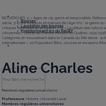
A
Bourses
RECHERCHES: 1) « Âges de vie, genre et temporalités. Réflexi
Bourses
siècle; 3) Entre hospices et manoirs de l'âge d'or : le genre du 
Lauréates des bourses
critiques féministes en évolution »; 5) « Le débat des nations 
Postdoctorant·e·s du RéQEF
citoyennes ? Lettres au Premier ministre du Québec, 1935-1936»;
Catégories en mouvement dans le Canada du XXe siècle : activit
internationale »; 10) Exposition Bibis, cloches et escarpins (Mu
Nous joindre
Aline Charles
Membres régulières universitaires
Professeure
, Histoire, Université Laval
Membres régulières universitaires