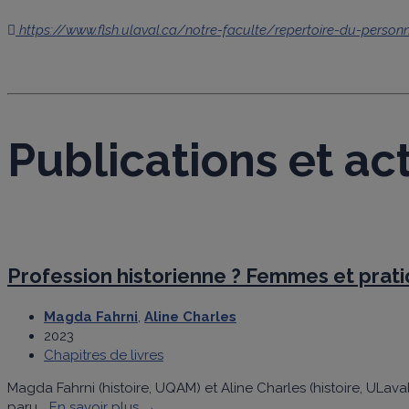
https://www.flsh.ulaval.ca/notre-faculte/repertoire-du-personn
Publications et act
Profession historienne ? Femmes et pratiq
Magda Fahrni
,
Aline Charles
2023
Chapitres de livres
Magda Fahrni (histoire, UQAM) et Aline Charles (histoire, ULava
paru...
En savoir plus →