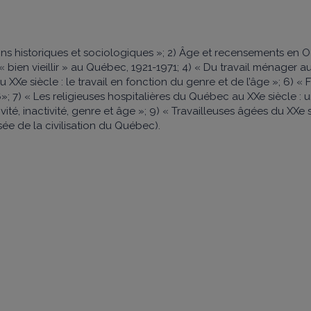
LINE CHARL
ons historiques et sociologiques »; 2) Âge et recensements en O
« bien vieillir » au Québec, 1921-1971; 4) « Du travail ménager au
au XXe siècle : le travail en fonction du genre et de l’âge »; 6)
 7) « Les religieuses hospitalières du Québec au XXe siècle : un
é, inactivité, genre et âge »; 9) « Travailleuses âgées du XXe 
sée de la civilisation du Québec).