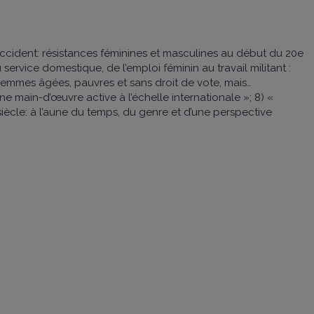
ES
ccident: résistances féminines et masculines au début du 20e
 service domestique, de l’emploi féminin au travail militant :
 « Femmes âgées, pauvres et sans droit de vote, mais…
e main-d’œuvre active à l’échelle internationale »; 8) «
siècle: à l’aune du temps, du genre et d’une perspective