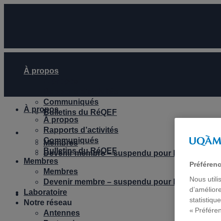
À propos
À propos
Rapports d’activités
Communiqués
À propos
Bulletins du RéQEF
À propos
Rapports d’activités
Membres
Communiqués
Membres
Bulletins du RéQEF
Devenir membre – suspendu pour le moment
Membres
Préféren
Membres
Nous utili
Devenir membre – suspendu pour le moment
d’améliore
Laboratoire
Laboratoire
statistiqu
Notre réseau
« Préfére
Antennes