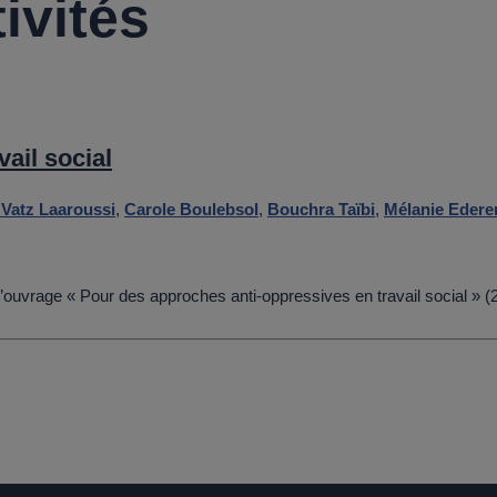
ivités
ail social
 Vatz Laaroussi
,
Carole Boulebsol
,
Bouchra Taïbi
,
Mélanie Edere
l’ouvrage « Pour des approches anti-oppressives en travail social » 