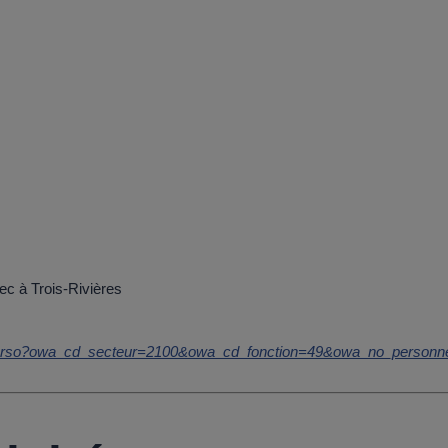
OUCHRA TAÏ
ec à Trois-Rivières
iche_perso?owa_cd_secteur=2100&owa_cd_fonction=49&owa_no_pers