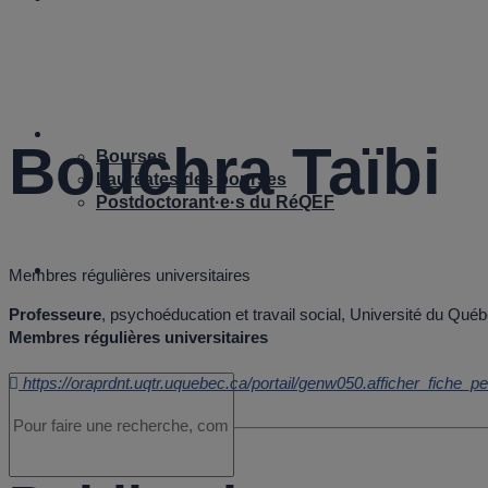
B
Bourses
Bouchra Taïbi
Bourses
Lauréates des bourses
Postdoctorant·e·s du RéQEF
Nous joindre
Membres régulières universitaires
Professeure
, psychoéducation et travail social, Université du Québ
Membres régulières universitaires
https://oraprdnt.uqtr.uquebec.ca/portail/genw050.afficher_f